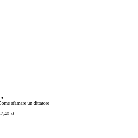
Come sfamare un dittatore
87,40
zł