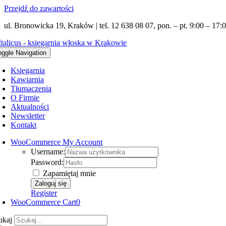
Przejdź do zawartości
ul. Bronowicka 19, Kraków | tel. 12 638 08 07, pon. – pt. 9:00 – 17:0
oggle Navigation
Księgarnia
Kawiarnia
Tłumaczenia
O Firmie
Aktualności
Newsletter
Kontakt
WooCommerce My Account
Username:
Password:
Zapamiętaj mnie
Register
WooCommerce Cart
0
ukaj