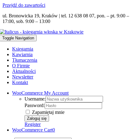
Przejdź do zawartości
ul. Bronowicka 19, Kraków | tel. 12 638 08 07, pon. – pt. 9:00 –
17:00, sob. 9:00 – 13:00
Toggle Navigation
Księgarnia
Kawiarnia
Tłumaczenia
O Firmie
Aktualności
Newsletter
Kontakt
WooCommerce My Account
Username:
Password:
Zapamiętaj mnie
Register
WooCommerce Cart
0