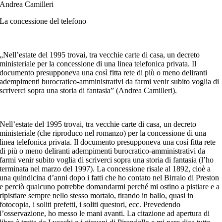
Andrea Camilleri
La concessione del telefono
„Nell’estate del 1995 trovai, tra vecchie carte di casa, un decreto
ministeriale per la concessione di una linea telefonica privata. Il
documento presupponeva una così fitta rete di più o meno deliranti
adempimenti burocratico-amministrativi da farmi venir subito voglia di
scriverci sopra una storia di fantasia” (Andrea Camilleri).
Nell’estate del 1995 trovai, tra vecchie carte di casa, un decreto
ministeriale (che riproduco nel romanzo) per la concessione di una
linea telefonica privata. Il documento presupponeva una così fitta rete
di più o meno deliranti adempimenti burocratico-amministrativi da
farmi venir subito voglia di scriverci sopra una storia di fantasia (l’ho
terminata nel marzo del 1997). La concessione risale al 1892, cioè a
una quindicina d’anni dopo i fatti che ho contato nel Birraio di Preston
e perciò qualcuno potrebbe domandarmi perché mi ostino a pistiare e a
ripistiare sempre nello stesso mortaio, tirando in ballo, quasi in
fotocopia, i soliti prefetti, i soliti questori, ecc. Prevedendo
l’osservazione, ho messo le mani avanti. La citazione ad apertura di