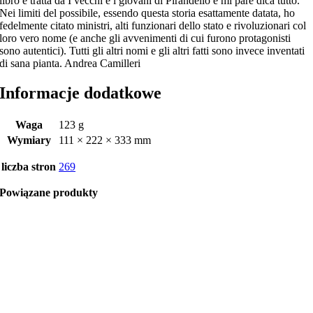
libro è tratta da I vecchi e i giovani di Pirandello e mi pare dica tutto.
Nei limiti del possibile, essendo questa storia esattamente datata, ho
fedelmente citato ministri, alti funzionari dello stato e rivoluzionari col
loro vero nome (e anche gli avvenimenti di cui furono protagonisti
sono autentici). Tutti gli altri nomi e gli altri fatti sono invece inventati
di sana pianta. Andrea Camilleri
Informacje dodatkowe
Waga
123 g
Wymiary
111 × 222 × 333 mm
liczba stron
269
Powiązane produkty