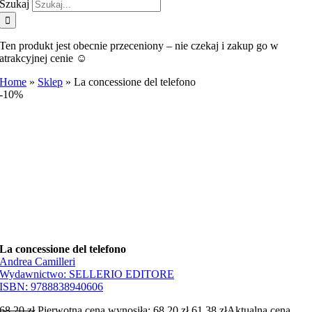
Szukaj
Ten produkt jest obecnie przeceniony – nie czekaj i zakup go w
atrakcyjnej cenie ☺️
Home
»
Sklep
»
La concessione del telefono
-10%
La concessione del telefono
Andrea Camilleri
Wydawnictwo:
SELLERIO EDITORE
ISBN:
9788838940606
68,20
zł
Pierwotna cena wynosiła: 68,20 zł.
61,38
zł
Aktualna cena