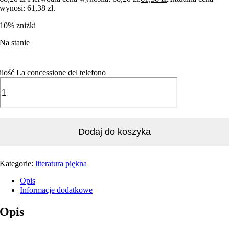
wynosi: 61,38 zł.
10% zniżki
Na stanie
ilość La concessione del telefono
Dodaj do koszyka
Kategorie:
literatura piękna
Opis
Informacje dodatkowe
Opis