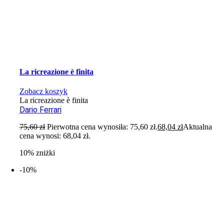
La ricreazione è finita
Zobacz koszyk
La ricreazione è finita
Dario Ferrari
75,60
zł
Pierwotna cena wynosiła: 75,60 zł.
68,04
zł
Aktualna
cena wynosi: 68,04 zł.
10% zniżki
-10%