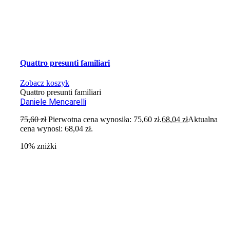
Quattro presunti familiari
Zobacz koszyk
Quattro presunti familiari
Daniele Mencarelli
75,60
zł
Pierwotna cena wynosiła: 75,60 zł.
68,04
zł
Aktualna
cena wynosi: 68,04 zł.
10% zniżki