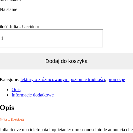
Na stanie
ilość Julia - Uccidero
Dodaj do koszyka
Kategorie:
lektury o zróżnicowanym poziomie trudności
,
promocje
Opis
Informacje dodatkowe
Opis
Julia – Ucciderò
Julia riceve una telefonata inquietante: uno sconosciuto le annuncia che