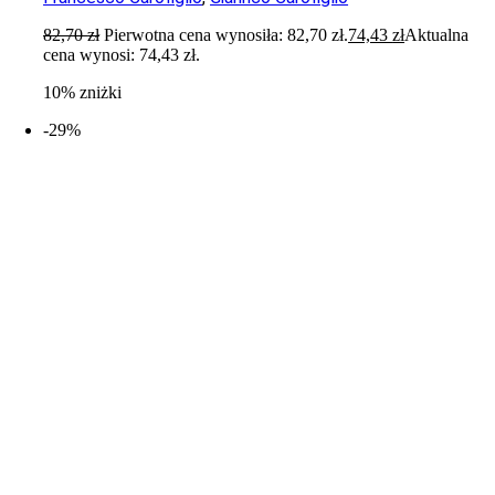
82,70
zł
Pierwotna cena wynosiła: 82,70 zł.
74,43
zł
Aktualna
cena wynosi: 74,43 zł.
10% zniżki
-29%