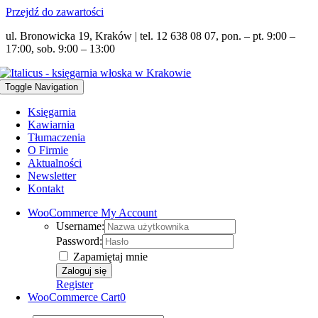
Przejdź do zawartości
ul. Bronowicka 19, Kraków | tel. 12 638 08 07, pon. – pt. 9:00 –
17:00, sob. 9:00 – 13:00
Toggle Navigation
Księgarnia
Kawiarnia
Tłumaczenia
O Firmie
Aktualności
Newsletter
Kontakt
WooCommerce My Account
Username:
Password:
Zapamiętaj mnie
Register
WooCommerce Cart
0