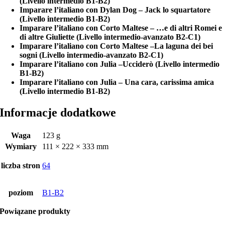
(Livello intermedio B1-B2)
Imparare l’italiano con Dylan Dog – Jack lo squartatore
(Livello intermedio B1-B2)
Imparare l’italiano con Corto Maltese – …e di altri Romei e
di altre Giuliette (Livello intermedio-avanzato B2-C1)
Imparare l’italiano con Corto Maltese –La laguna dei bei
sogni (Livello intermedio-avanzato B2-C1)
Imparare l’italiano con Julia –Ucciderò (Livello intermedio
B1-B2)
Imparare l’italiano con Julia – Una cara, carissima amica
(Livello intermedio B1-B2)
Informacje dodatkowe
Waga
123 g
Wymiary
111 × 222 × 333 mm
liczba stron
64
poziom
B1-B2
Powiązane produkty