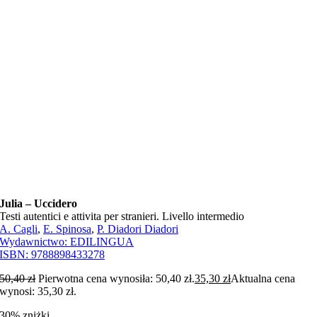
Julia – Uccidero
Testi autentici e attivita per stranieri. Livello intermedio
A. Cagli
,
E. Spinosa
,
P. Diadori Diadori
Wydawnictwo:
EDILINGUA
ISBN:
9788898433278
50,40
zł
Pierwotna cena wynosiła: 50,40 zł.
35,30
zł
Aktualna cena
wynosi: 35,30 zł.
30% zniżki