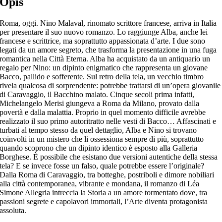
Opis
Roma, oggi. Nino Malaval, rinomato scrittore francese, arriva in Italia
per presentare il suo nuovo romanzo. Lo raggiunge Alba, anche lei
francese e scrittrice, ma soprattutto appassionata d’arte. I due sono
legati da un amore segreto, che trasforma la presentazione in una fuga
romantica nella Città Eterna. Alba ha acquistato da un antiquario un
regalo per Nino: un dipinto enigmatico che rappresenta un giovane
Bacco, pallido e sofferente. Sul retro della tela, un vecchio timbro
rivela qualcosa di sorprendente: potrebbe trattarsi di un’opera giovanile
di Caravaggio, il Bacchino malato. Cinque secoli prima infatti,
Michelangelo Merisi giungeva a Roma da Milano, provato dalla
povertà e dalla malattia. Proprio in quel momento difficile avrebbe
realizzato il suo primo autoritratto nelle vesti di Bacco… Affascinati e
turbati al tempo stesso da quel dettaglio, Alba e Nino si trovano
coinvolti in un mistero che li ossessiona sempre di più, soprattutto
quando scoprono che un dipinto identico è esposto alla Galleria
Borghese. È possibile che esistano due versioni autentiche della stessa
tela? E se invece fosse un falso, quale potrebbe essere l’originale?
Dalla Roma di Caravaggio, tra botteghe, postriboli e dimore nobiliari
alla città contemporanea, vibrante e mondana, il romanzo di Léa
Simone Allegria intreccia la Storia a un amore tormentato dove, tra
passioni segrete e capolavori immortali, l’Arte diventa protagonista
assoluta.