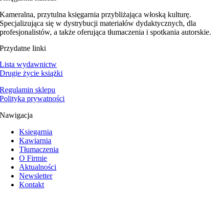
Kameralna, przytulna księgarnia przybliżająca włoską kulturę.
Specjalizująca się w dystrybucji materiałów dydaktycznych, dla
profesjonalistów, a także oferująca tłumaczenia i spotkania autorskie.
Przydatne linki
Lista wydawnictw
Drugie życie książki
Regulamin sklepu
Polityka prywatności
Nawigacja
Księgarnia
Kawiarnia
Tłumaczenia
O Firmie
Aktualności
Newsletter
Kontakt