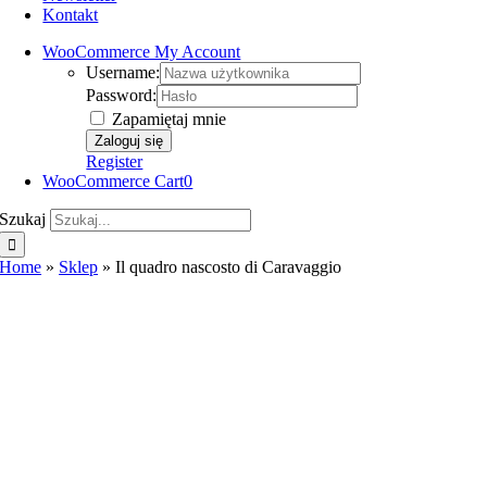
Kontakt
WooCommerce My Account
Username:
Password:
Zapamiętaj mnie
Register
WooCommerce Cart
0
Szukaj
Home
»
Sklep
»
Il quadro nascosto di Caravaggio