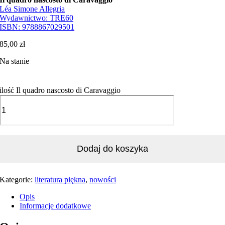
Léa Simone Allegria
Wydawnictwo:
TRE60
ISBN:
9788867029501
85,00
zł
Na stanie
ilość Il quadro nascosto di Caravaggio
Dodaj do koszyka
Kategorie:
literatura piękna
,
nowości
Opis
Informacje dodatkowe