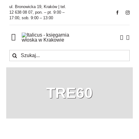
Przejdź
ul. Bronowicka 19, Kraków | tel.
do
12 638 08 07, pon. – pt. 9:00 –
17:00, sob. 9:00 – 13:00
zawartości
Toggle
Navigation
Szukaj
Księgarnia
Kawiarnia
TRE60
Tłumaczenia
O Firmie
Aktualności