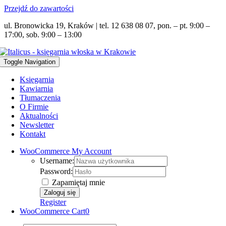
Przejdź do zawartości
ul. Bronowicka 19, Kraków | tel. 12 638 08 07, pon. – pt. 9:00 –
17:00, sob. 9:00 – 13:00
Toggle Navigation
Księgarnia
Kawiarnia
Tłumaczenia
O Firmie
Aktualności
Newsletter
Kontakt
WooCommerce My Account
Username:
Password:
Zapamiętaj mnie
Register
WooCommerce Cart
0