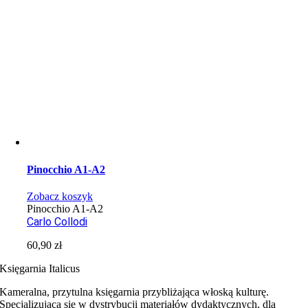
Pinocchio A1-A2
Zobacz koszyk
Pinocchio A1-A2
Carlo Collodi
60,90
zł
Księgarnia Italicus
Kameralna, przytulna księgarnia przybliżająca włoską kulturę.
Specjalizująca się w dystrybucji materiałów dydaktycznych, dla