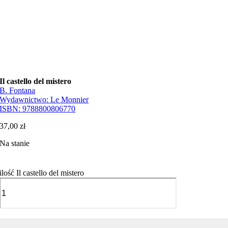
Il castello del mistero
B. Fontana
Wydawnictwo:
Le Monnier
ISBN:
9788800806770
37,00
zł
Na stanie
ilość Il castello del mistero