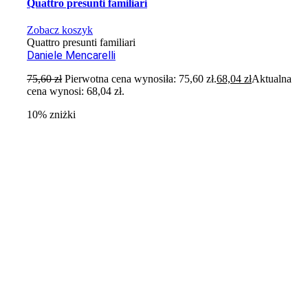
Quattro presunti familiari
Zobacz koszyk
Quattro presunti familiari
Daniele Mencarelli
75,60
zł
Pierwotna cena wynosiła: 75,60 zł.
68,04
zł
Aktualna
cena wynosi: 68,04 zł.
10% zniżki