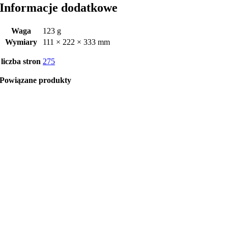
Informacje dodatkowe
Waga
123 g
Wymiary
111 × 222 × 333 mm
liczba stron
275
Powiązane produkty