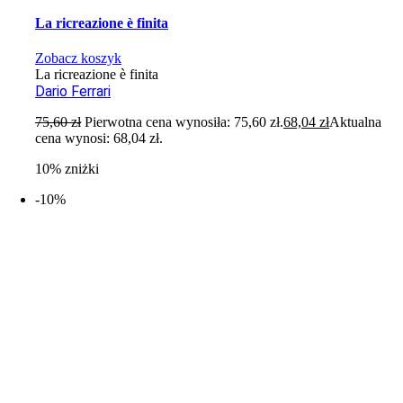
La ricreazione è finita
Zobacz koszyk
La ricreazione è finita
Dario Ferrari
75,60
zł
Pierwotna cena wynosiła: 75,60 zł.
68,04
zł
Aktualna
cena wynosi: 68,04 zł.
10% zniżki
-10%