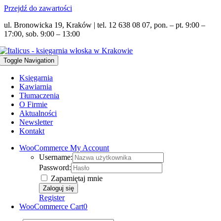
Przejdź do zawartości
ul. Bronowicka 19, Kraków | tel. 12 638 08 07, pon. – pt. 9:00 –
17:00, sob. 9:00 – 13:00
Toggle Navigation
Księgarnia
Kawiarnia
Tłumaczenia
O Firmie
Aktualności
Newsletter
Kontakt
WooCommerce My Account
Username:
Password:
Zapamiętaj mnie
Register
WooCommerce Cart
0