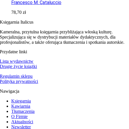
Francesco M. Cataluccio
78,70
zł
Księgarnia Italicus
Kameralna, przytulna księgarnia przybliżająca włoską kulturę.
Specjalizująca się w dystrybucji materiałów dydaktycznych, dla
profesjonalistów, a także oferująca tłumaczenia i spotkania autorskie.
Przydatne linki
Lista wydawnictw
Drugie życie książki
Regulamin sklepu
Polityka prywatności
Nawigacja
Księgarnia
Kawiarnia
Tłumaczenia
O Firmie
Aktualności
Newsletter