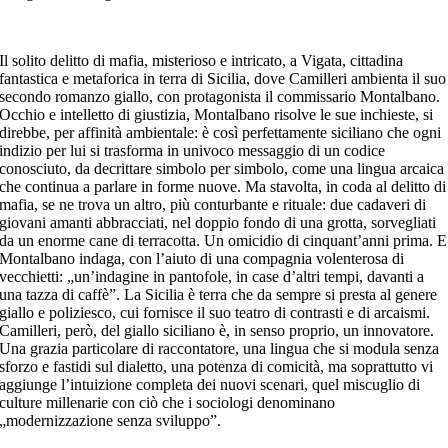
Il solito delitto di mafia, misterioso e intricato, a Vigata, cittadina
fantastica e metaforica in terra di Sicilia, dove Camilleri ambienta il suo
secondo romanzo giallo, con protagonista il commissario Montalbano.
Occhio e intelletto di giustizia, Montalbano risolve le sue inchieste, si
direbbe, per affinità ambientale: è così perfettamente siciliano che ogni
indizio per lui si trasforma in univoco messaggio di un codice
conosciuto, da decrittare simbolo per simbolo, come una lingua arcaica
che continua a parlare in forme nuove. Ma stavolta, in coda al delitto di
mafia, se ne trova un altro, più conturbante e rituale: due cadaveri di
giovani amanti abbracciati, nel doppio fondo di una grotta, sorvegliati
da un enorme cane di terracotta. Un omicidio di cinquant’anni prima. E
Montalbano indaga, con l’aiuto di una compagnia volenterosa di
vecchietti: „un’indagine in pantofole, in case d’altri tempi, davanti a
una tazza di caffè”. La Sicilia è terra che da sempre si presta al genere
giallo e poliziesco, cui fornisce il suo teatro di contrasti e di arcaismi.
Camilleri, però, del giallo siciliano è, in senso proprio, un innovatore.
Una grazia particolare di raccontatore, una lingua che si modula senza
sforzo e fastidi sul dialetto, una potenza di comicità, ma soprattutto vi
aggiunge l’intuizione completa dei nuovi scenari, quel miscuglio di
culture millenarie con ciò che i sociologi denominano
„modernizzazione senza sviluppo”.