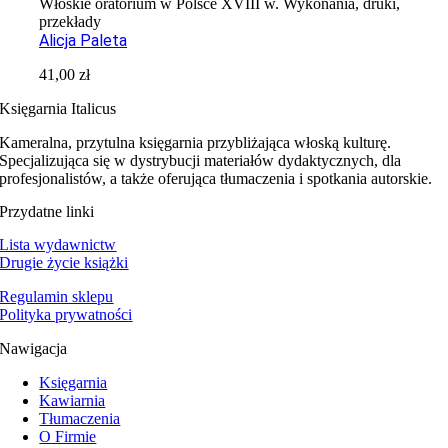
Włoskie oratorium w Polsce XVIII w. Wykonania, druki,
przekłady
Alicja Paleta
41,00
zł
Księgarnia Italicus
Kameralna, przytulna księgarnia przybliżająca włoską kulturę.
Specjalizująca się w dystrybucji materiałów dydaktycznych, dla
profesjonalistów, a także oferująca tłumaczenia i spotkania autorskie.
Przydatne linki
Lista wydawnictw
Drugie życie książki
Regulamin sklepu
Polityka prywatności
Nawigacja
Księgarnia
Kawiarnia
Tłumaczenia
O Firmie