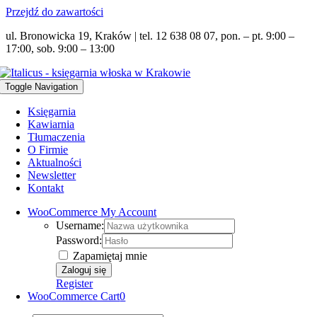
Przejdź do zawartości
ul. Bronowicka 19, Kraków | tel. 12 638 08 07, pon. – pt. 9:00 –
17:00, sob. 9:00 – 13:00
Toggle Navigation
Księgarnia
Kawiarnia
Tłumaczenia
O Firmie
Aktualności
Newsletter
Kontakt
WooCommerce My Account
Username:
Password:
Zapamiętaj mnie
Register
WooCommerce Cart
0