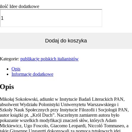
ilość Idee dodatkowe
Dodaj do koszyka
Kategorie:
publikacje polskich italianistów
Opis
Informacje dodatkowe
Opis
Mikołaj Sokołowski, adiunkt w Instytucie Badań Literackich PAN,
absolwent Wydziału Polonistyki Uniwersytetu Warszawskiego i
Szkoły Nauk Społecznych przy Instytucie Filozofii i Socjologii PAN,
autor książki pt. „Król Duch”. Naczelnym zamiarem autora było
pokazanie wszelkich modyfikacji znaczeń słów, których Adam
Mickiewicz, Ugo Foscolo, Giacomo Leopardi, Niccoló Tommaseo, a
takie Giuseppe Ungaretti dokonywali za pomocą tytułowych idei