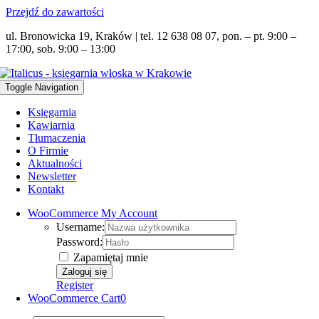
Przejdź do zawartości
ul. Bronowicka 19, Kraków | tel. 12 638 08 07, pon. – pt. 9:00 –
17:00, sob. 9:00 – 13:00
Toggle Navigation
Księgarnia
Kawiarnia
Tłumaczenia
O Firmie
Aktualności
Newsletter
Kontakt
WooCommerce My Account
Username:
Password:
Zapamiętaj mnie
Register
WooCommerce Cart
0