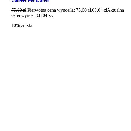
Daniele Mencarelli
75,60
zł
Pierwotna cena wynosiła: 75,60 zł.
68,04
zł
Aktualna
cena wynosi: 68,04 zł.
10% zniżki