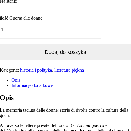
Na stanie
ilość Guerra alle donne
Dodaj do koszyka
Kategorie:
historia i polityka
,
literatura piękna
Opis
Informacje dodatkowe
Opis
La memoria taciuta delle donne: storie di rivolta contro la cultura della
guerra.
Attraverso le lettere private del fondo Rai-
La mia guerra
e
dell’Archivio della memoria delle donne di Bologna, Michela Ponzani