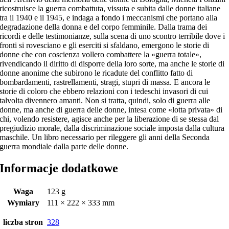
ricostruisce la guerra combattuta, vissuta e subita dalle donne italiane
tra il 1940 e il 1945, e indaga a fondo i meccanismi che portano alla
degradazione della donna e del corpo femminile. Dalla trama dei
ricordi e delle testimonianze, sulla scena di uno scontro terribile dove i
fronti si rovesciano e gli eserciti si sfaldano, emergono le storie di
donne che con coscienza vollero combattere la «guerra totale»,
rivendicando il diritto di disporre della loro sorte, ma anche le storie di
donne anonime che subirono le ricadute del conflitto fatto di
bombardamenti, rastrellamenti, stragi, stupri di massa. E ancora le
storie di coloro che ebbero relazioni con i tedeschi invasori di cui
talvolta divennero amanti. Non si tratta, quindi, solo di guerra alle
donne, ma anche di guerra delle donne, intesa come «lotta privata» di
chi, volendo resistere, agisce anche per la liberazione di se stessa dal
pregiudizio morale, dalla discriminazione sociale imposta dalla cultura
maschile. Un libro necessario per rileggere gli anni della Seconda
guerra mondiale dalla parte delle donne.
Informacje dodatkowe
Waga
123 g
Wymiary
111 × 222 × 333 mm
liczba stron
328