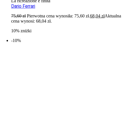
La ricreazione è finita
Dario Ferrari
75,60
zł
Pierwotna cena wynosiła: 75,60 zł.
68,04
zł
Aktualna
cena wynosi: 68,04 zł.
10% zniżki
-10%