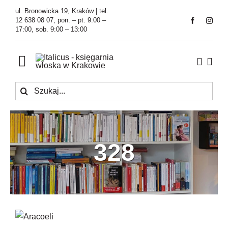
Przejdź
ul. Bronowicka 19, Kraków | tel.
do
12 638 08 07, pon. – pt. 9:00 –
17:00, sob. 9:00 – 13:00
zawartości
Toggle
Navigation
Szukaj
Księgarnia
Kawiarnia
328
Tłumaczenia
O Firmie
Aktualności
Aracoeli