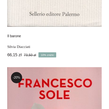
Il barone
Silvia Diacciati
66,15
zł
73,50
zł
10% zniżki
Pierwotna
Aktualna
cena
cena
wynosiła:
wynosi:
73,50 zł.
66,15 zł.
-20%