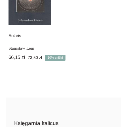
Solaris
Stanisław Lem
66,15
zł
73,50
zł
10% zniżki
Pierwotna
Aktualna
cena
cena
wynosiła:
wynosi:
73,50 zł.
66,15 zł.
Księgarnia Italicus