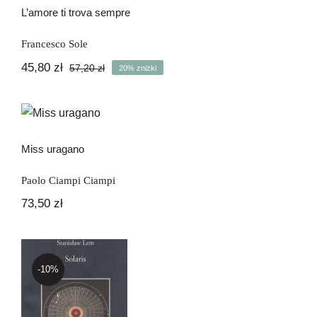
L’amore ti trova sempre
Francesco Sole
45,80
zł
57,20
zł
20% zniżki
Pierwotna
Aktualna
cena
cena
wynosiła:
wynosi:
Miss uragano
57,20 zł.
45,80 zł.
Miss uragano
Paolo Ciampi Ciampi
73,50
zł
-10%
Solaris