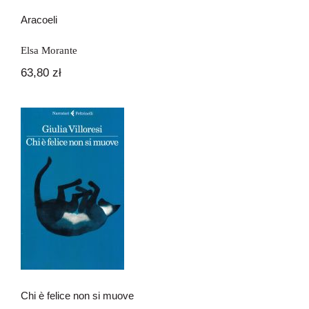
Newsletter
Aracoeli
Kontakt
Elsa Morante
63,80
zł
Chi è felice non si muove
Chi è felice non si muove