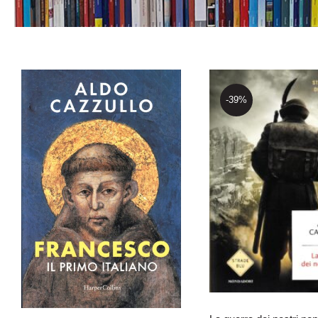
-39%
La guerra dei 
nonni
Francesco