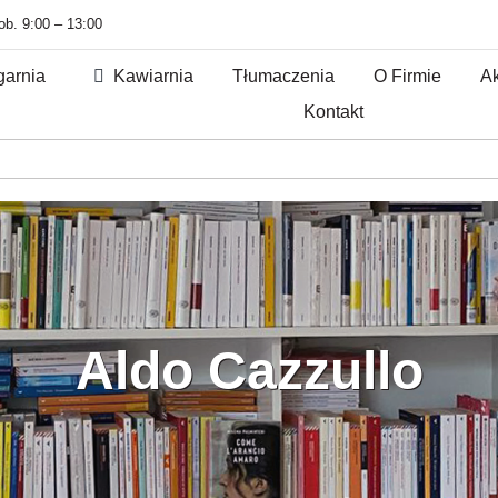
sob. 9:00 – 13:00
garnia
Kawiarnia
Tłumaczenia
O Firmie
Ak
Kontakt
Aldo Cazzullo