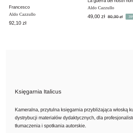
La guerra dei nostri non
Francesco
Aldo Cazzullo
Aldo Cazzullo
49,00
zł
80,30
zł
39
Pier
Aktu
92,10
zł
cena
cena
wyno
wyno
80,30
49,00
Księgarnia Italicus
Kameralna, przytulna księgarnia przybliżająca włoską ku
dystrybucji materiałów dydaktycznych, dla profesjonalist
tłumaczenia i spotkania autorskie.