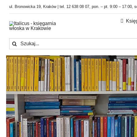
Przejdź
ul. Bronowicka 19, Kraków | tel. 12 638 08 07, pon. – pt. 9:00 – 17:00, 
do
zawartości
Księ
Szukaj