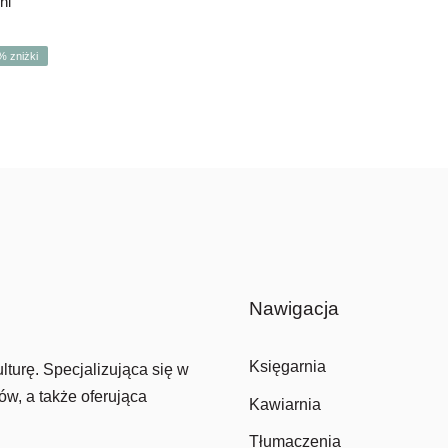
ni
% zniżki
wotna
alna
siła:
si:
 zł.
 zł.
Nawigacja
Księgarnia
lturę. Specjalizująca się w
ów, a także oferująca
Kawiarnia
Tłumaczenia