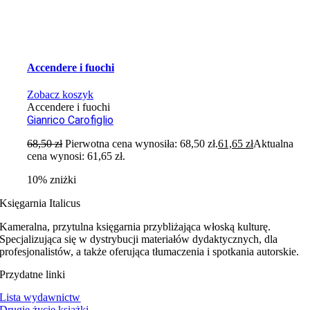
Accendere i fuochi
Zobacz koszyk
Accendere i fuochi
Gianrico Carofiglio
68,50
zł
Pierwotna cena wynosiła: 68,50 zł.
61,65
zł
Aktualna
cena wynosi: 61,65 zł.
10% zniżki
Księgarnia Italicus
Kameralna, przytulna księgarnia przybliżająca włoską kulturę.
Specjalizująca się w dystrybucji materiałów dydaktycznych, dla
profesjonalistów, a także oferująca tłumaczenia i spotkania autorskie.
Przydatne linki
Lista wydawnictw
Drugie życie książki