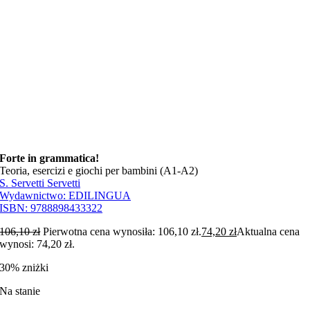
Forte in grammatica!
Teoria, esercizi e giochi per bambini (A1-A2)
S. Servetti Servetti
Wydawnictwo:
EDILINGUA
ISBN:
9788898433322
106,10
zł
Pierwotna cena wynosiła: 106,10 zł.
74,20
zł
Aktualna cena
wynosi: 74,20 zł.
30% zniżki
Na stanie