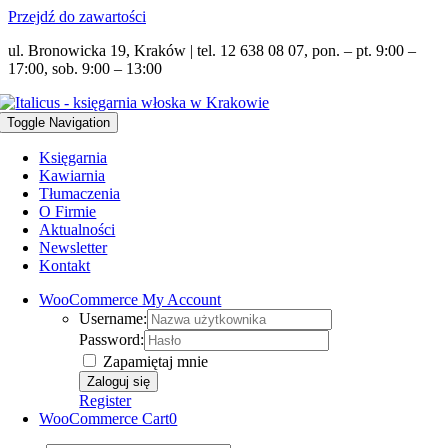
Przejdź do zawartości
ul. Bronowicka 19, Kraków | tel. 12 638 08 07, pon. – pt. 9:00 –
17:00, sob. 9:00 – 13:00
Toggle Navigation
Księgarnia
Kawiarnia
Tłumaczenia
O Firmie
Aktualności
Newsletter
Kontakt
WooCommerce My Account
Username:
Password:
Zapamiętaj mnie
Register
WooCommerce Cart
0