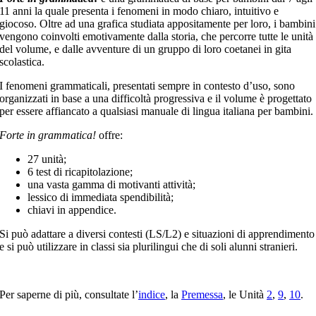
11 anni la quale presenta i fenomeni in modo chiaro, intuitivo e
giocoso. Oltre ad una grafica studiata appositamente per loro, i bambini
vengono coinvolti emotivamente dalla storia, che percorre tutte le unità
del volume, e dalle avventure di un gruppo di loro coetanei in gita
scolastica.
I fenomeni grammaticali, presentati sempre in contesto d’uso, sono
organizzati in base a una difficoltà progressiva e il volume è progettato
per essere affiancato a qualsiasi manuale di lingua italiana per bambini.
Forte in grammatica!
offre:
27 unità;
6 test di ricapitolazione;
una vasta gamma di motivanti attività;
lessico di immediata spendibilità;
chiavi in appendice.
Si può adattare a diversi contesti (LS/L2) e situazioni di apprendimento
e si può utilizzare in classi sia plurilingui che di soli alunni stranieri.
Per saperne di più, consultate l’
indice
, la
Premessa
, le Unità
2
,
9
,
10
.