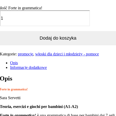
ilość Forte in grammatica!
Dodaj do koszyka
Kategorie:
promocje
,
włoski dla dzieci i młodzieży - pomoce
Opis
Informacje dodatkowe
Opis
Forte in grammatica!
Sara Servetti
Teoria, esercizi e giochi per bambini (A1-A2)
Forte in grammatica!
è una grammatica di base per bambini dai 7 agli