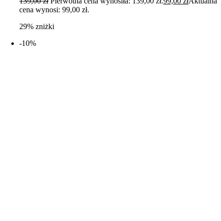
139,00
zł
Pierwotna cena wynosiła: 139,00 zł.
99,00
zł
Aktualna
cena wynosi: 99,00 zł.
29% zniżki
-10%