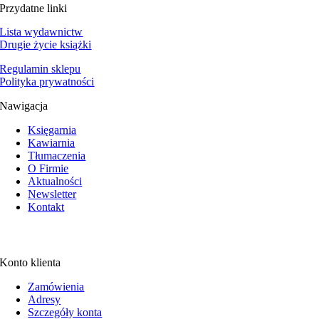
Przydatne linki
Lista wydawnictw
Drugie życie książki
Regulamin sklepu
Polityka prywatności
Nawigacja
Księgarnia
Kawiarnia
Tłumaczenia
O Firmie
Aktualności
Newsletter
Kontakt
Konto klienta
Zamówienia
Adresy
Szczegóły konta