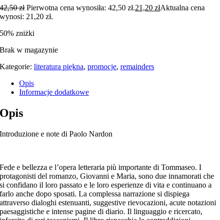
42,50
zł
Pierwotna cena wynosiła: 42,50 zł.
21,20
zł
Aktualna cena
wynosi: 21,20 zł.
50% zniżki
Brak w magazynie
Kategorie:
literatura piękna
,
promocje
,
remainders
Opis
Informacje dodatkowe
Opis
Introduzione e note di Paolo Nardon
Fede e bellezza e l’opera letteraria più importante di Tommaseo. I
protagonisti del romanzo, Giovanni e Maria, sono due innamorati che
si confidano il loro passato e le loro esperienze di vita e continuano a
farlo anche dopo sposati. La complessa narrazione si dispiega
attraverso dialoghi estenuanti, suggestive rievocazioni, acute notazioni
paesaggistiche e intense pagine di diario. Il linguaggio e ricercato,