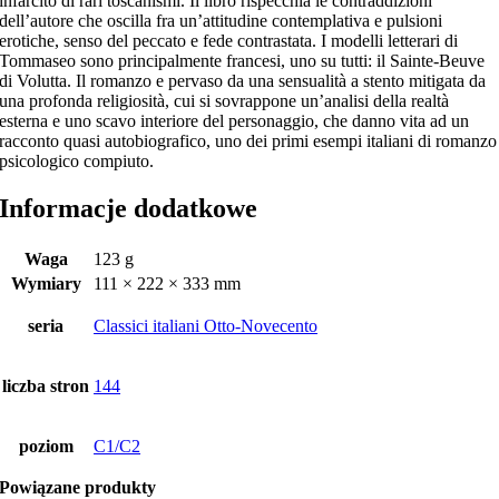
infarcito di rari toscanismi. Il libro rispecchia le contraddizioni
dell’autore che oscilla fra un’attitudine contemplativa e pulsioni
erotiche, senso del peccato e fede contrastata. I modelli letterari di
Tommaseo sono principalmente francesi, uno su tutti: il Sainte-Beuve
di Volutta. Il romanzo e pervaso da una sensualità a stento mitigata da
una profonda religiosità, cui si sovrappone un’analisi della realtà
esterna e uno scavo interiore del personaggio, che danno vita ad un
racconto quasi autobiografico, uno dei primi esempi italiani di romanzo
psicologico compiuto.
Informacje dodatkowe
Waga
123 g
Wymiary
111 × 222 × 333 mm
seria
Classici italiani Otto-Novecento
liczba stron
144
poziom
C1/C2
Powiązane produkty