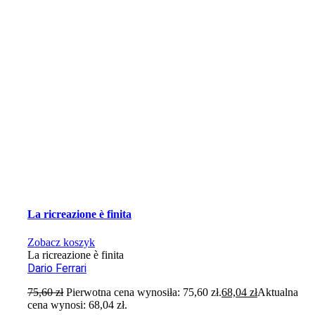
La ricreazione è finita
Zobacz koszyk
La ricreazione è finita
Dario Ferrari
75,60
zł
Pierwotna cena wynosiła: 75,60 zł.
68,04
zł
Aktualna
cena wynosi: 68,04 zł.