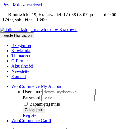
Przejdź do zawartości
ul. Bronowicka 19, Kraków | tel. 12 638 08 07, pon. – pt. 9:00 –
17:00, sob. 9:00 – 13:00
Toggle Navigation
Księgarnia
Kawiarnia
Tłumaczenia
O Firmie
Aktualności
Newsletter
Kontakt
WooCommerce My Account
Username:
Password:
Zapamiętaj mnie
Register
WooCommerce Cart
0