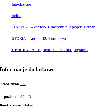
introduzione
indice
ITALIANO – capitolo 9. Raccontare la propria giornata
STORIA – capitolo 12. Il medioevo
GEOGRAFIA – capitolo 15. Il reticolo geografico
Informacje dodatkowe
liczba stron
192
poziom
A2 – B1
Powiązane produkty