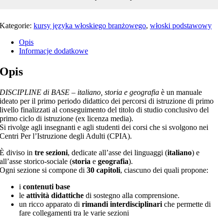
Kategorie:
kursy języka włoskiego branżowego
,
włoski podstawowy
Opis
Informacje dodatkowe
Opis
DISCIPLINE di BASE – italiano, storia e geografia
è un manuale
ideato per il primo periodo didattico dei percorsi di istruzione di primo
livello finalizzati al conseguimento del titolo di studio conclusivo del
primo ciclo di istruzione (ex licenza media).
Si rivolge agli insegnanti e agli studenti dei corsi che si svolgono nei
Centri Per l’Istruzione degli Adulti (CPIA).
È diviso in
tre sezioni
, dedicate all’asse dei linguaggi (
italiano
) e
all’asse storico-sociale (
storia
e
geografia
).
Ogni sezione si compone di
30 capitoli
, ciascuno dei quali propone:
i
contenuti base
le
attività didattiche
di sostegno alla comprensione.
un ricco apparato di
rimandi interdisciplinari
che permette di
fare collegamenti tra le varie sezioni