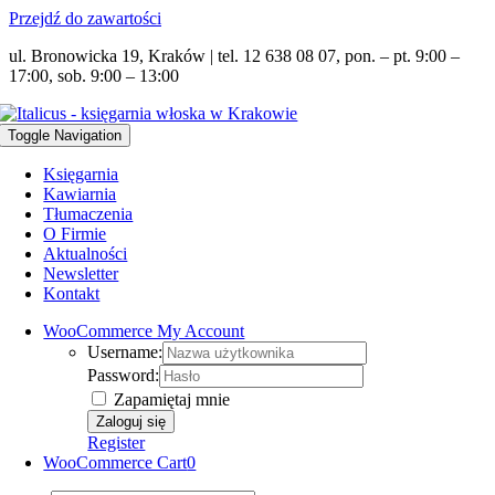
Przejdź do zawartości
ul. Bronowicka 19, Kraków | tel. 12 638 08 07, pon. – pt. 9:00 –
17:00, sob. 9:00 – 13:00
Toggle Navigation
Księgarnia
Kawiarnia
Tłumaczenia
O Firmie
Aktualności
Newsletter
Kontakt
WooCommerce My Account
Username:
Password:
Zapamiętaj mnie
Register
WooCommerce Cart
0