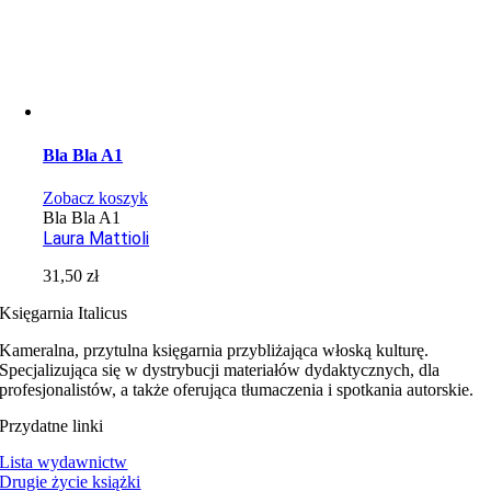
Bla Bla A1
Zobacz koszyk
Bla Bla A1
Laura Mattioli
31,50
zł
Księgarnia Italicus
Kameralna, przytulna księgarnia przybliżająca włoską kulturę.
Specjalizująca się w dystrybucji materiałów dydaktycznych, dla
profesjonalistów, a także oferująca tłumaczenia i spotkania autorskie.
Przydatne linki
Lista wydawnictw
Drugie życie książki