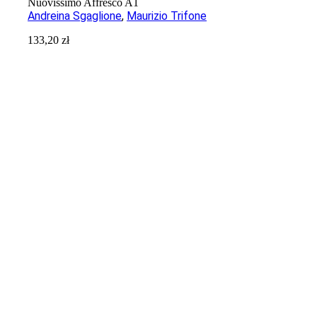
Nuovissimo Affresco A1
Andreina Sgaglione
,
Maurizio Trifone
133,20
zł