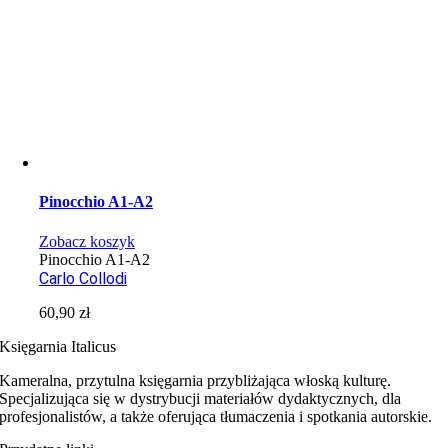
Pinocchio A1-A2
Zobacz koszyk
Pinocchio A1-A2
Carlo Collodi
60,90
zł
Księgarnia Italicus
Kameralna, przytulna księgarnia przybliżająca włoską kulturę.
Specjalizująca się w dystrybucji materiałów dydaktycznych, dla
profesjonalistów, a także oferująca tłumaczenia i spotkania autorskie.