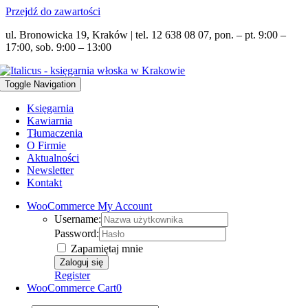
Przejdź do zawartości
ul. Bronowicka 19, Kraków | tel. 12 638 08 07, pon. – pt. 9:00 –
17:00, sob. 9:00 – 13:00
Toggle Navigation
Księgarnia
Kawiarnia
Tłumaczenia
O Firmie
Aktualności
Newsletter
Kontakt
WooCommerce My Account
Username:
Password:
Zapamiętaj mnie
Register
WooCommerce Cart
0