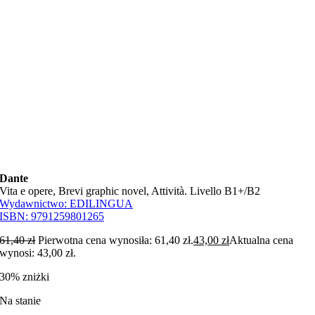
Dante
Vita e opere, Brevi graphic novel, Attività. Livello B1+/B2
Wydawnictwo:
EDILINGUA
ISBN:
9791259801265
61,40
zł
Pierwotna cena wynosiła: 61,40 zł.
43,00
zł
Aktualna cena
wynosi: 43,00 zł.
30% zniżki
Na stanie