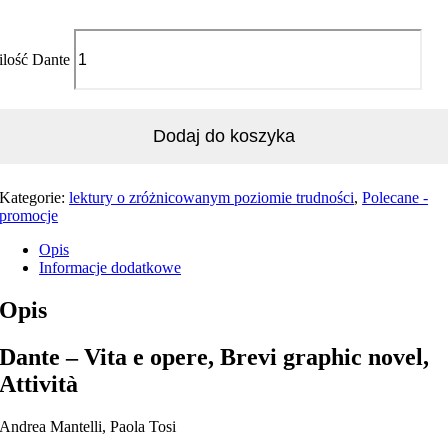
ilość Dante
Dodaj do koszyka
Kategorie:
lektury o zróżnicowanym poziomie trudności
,
Polecane -
promocje
Opis
Informacje dodatkowe
Opis
Dante – Vita e opere, Brevi graphic novel,
Attività
Andrea Mantelli, Paola Tosi