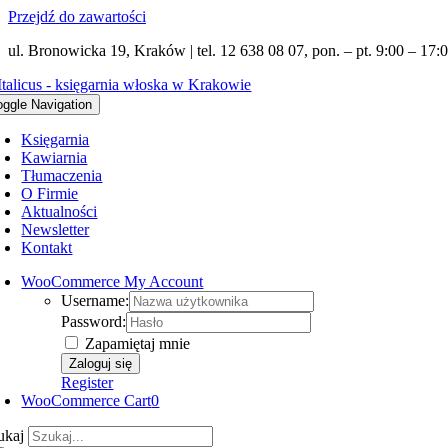
Przejdź do zawartości
ul. Bronowicka 19, Kraków | tel. 12 638 08 07, pon. – pt. 9:00 – 17:0
oggle Navigation
Księgarnia
Kawiarnia
Tłumaczenia
O Firmie
Aktualności
Newsletter
Kontakt
WooCommerce My Account
Username:
Password:
Zapamiętaj mnie
Register
WooCommerce Cart
0
ukaj