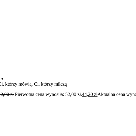
Ci, którzy mówią. Ci, którzy milczą
52,00
zł
Pierwotna cena wynosiła: 52,00 zł.
44,20
zł
Aktualna cena wynos