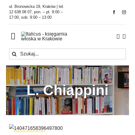
Przejdź
ul. Bronowicka 19, Kraków | tel.
do
12 638 08 07, pon. – pt. 9:00 –
17:00, sob. 9:00 – 13:00
zawartości
Toggle
Navigation
Szukaj
Księgarnia
Kawiarnia
L. Chiappini
Tłumaczenia
O Firmie
Aktualności
Congiuntivo, che passione!