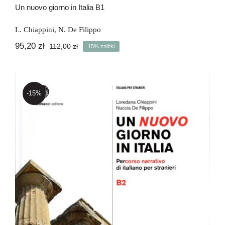
Un nuovo giorno in Italia B1
L. Chiappini
,
N. De Filippo
95,20
zł
112,00
zł
15% zniżki
Pierwotna
Aktualna
cena
cena
wynosiła:
wynosi:
112,00 zł.
95,20 zł.
-15%
Un nuovo giorno in Italia B2