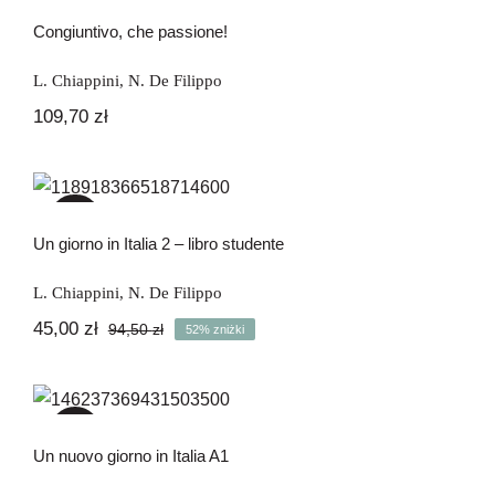
Brak na stanie
Newsletter
Congiuntivo, che passione!
Kontakt
L. Chiappini
,
N. De Filippo
109,70
zł
Un giorno in Italia 2 – libro studente
-52%
Un giorno in Italia 2 – libro studente
L. Chiappini
,
N. De Filippo
45,00
zł
94,50
zł
52% zniżki
Pierwotna
Aktualna
cena
cena
wynosiła:
wynosi:
Un nuovo giorno in Italia A1
94,50 zł.
45,00 zł.
-15%
Un nuovo giorno in Italia A1