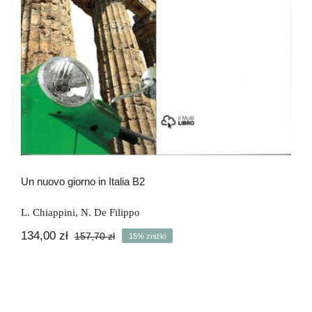
Un nuovo giorno in Italia B2
L. Chiappini
,
N. De Filippo
134,00
zł
157,70
zł
15% zniżki
Pierwotna
Aktualna
cena
cena
wynosiła:
wynosi:
157,70 zł.
134,00 zł.