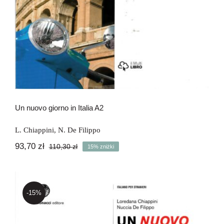
Un nuovo giorno in Italia A2
L. Chiappini
,
N. De Filippo
93,70
zł
110,30
zł
15% zniżki
Pierwotna
Aktualna
cena
cena
wynosiła:
wynosi:
110,30 zł.
93,70 zł.
-15%