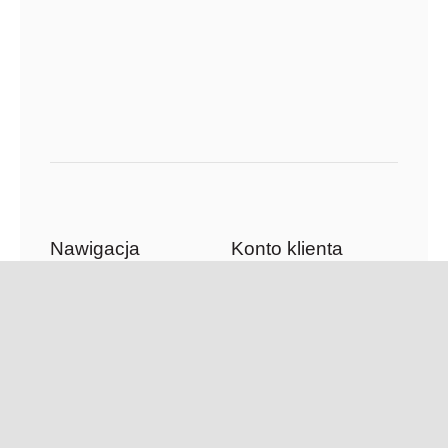
Nawigacja
Konto klienta
Zamówienia
Księgarnia
Adresy
Kawiarnia
Szczegóły konta
Tłumaczenia
O Firmie
Aktualności