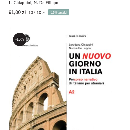
L. Chiappini
,
N. De Filippo
91,00
zł
107,10
zł
15% zniżki
Pierwotna
Aktualna
cena
cena
wynosiła:
wynosi:
107,10 zł.
91,00 zł.
-15%
Un nuovo giorno in Italia A2