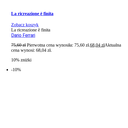
La ricreazione è finita
Zobacz koszyk
La ricreazione è finita
Dario Ferrari
75,60
zł
Pierwotna cena wynosiła: 75,60 zł.
68,04
zł
Aktualna
cena wynosi: 68,04 zł.
10% zniżki
-10%