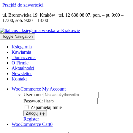
Przejdź do zawartości
ul. Bronowicka 19, Kraków | tel. 12 638 08 07, pon. – pt. 9:00 –
17:00, sob. 9:00 – 13:00
Toggle Navigation
Księgarnia
Kawiarnia
Tłumaczenia
O Firmie
Aktualności
Newsletter
Kontakt
WooCommerce My Account
Username:
Password:
Zapamiętaj mnie
Register
WooCommerce Cart
0