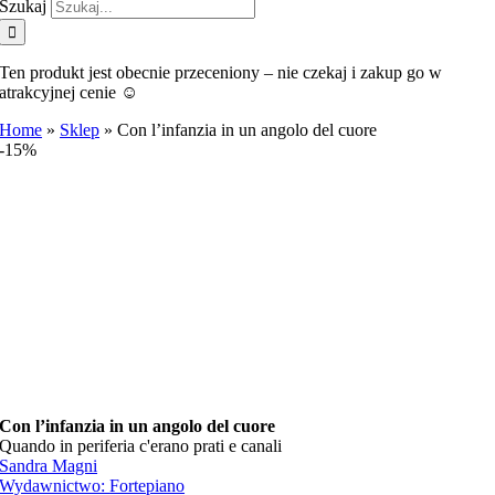
Szukaj
Ten produkt jest obecnie przeceniony – nie czekaj i zakup go w
atrakcyjnej cenie ☺️
Home
»
Sklep
»
Con l’infanzia in un angolo del cuore
-15%
Con l’infanzia in un angolo del cuore
Quando in periferia c'erano prati e canali
Sandra Magni
Wydawnictwo:
Fortepiano