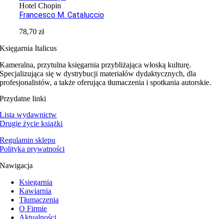
Hotel Chopin
Francesco M. Cataluccio
78,70
zł
Księgarnia Italicus
Kameralna, przytulna księgarnia przybliżająca włoską kulturę.
Specjalizująca się w dystrybucji materiałów dydaktycznych, dla
profesjonalistów, a także oferująca tłumaczenia i spotkania autorskie.
Przydatne linki
Lista wydawnictw
Drugie życie książki
Regulamin sklepu
Polityka prywatności
Nawigacja
Księgarnia
Kawiarnia
Tłumaczenia
O Firmie
Aktualności