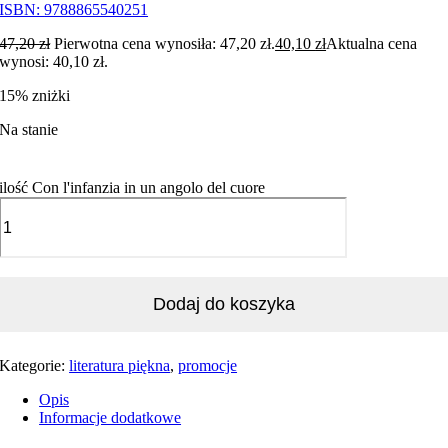
ISBN:
9788865540251
47,20
zł
Pierwotna cena wynosiła: 47,20 zł.
40,10
zł
Aktualna cena
wynosi: 40,10 zł.
15% zniżki
Na stanie
ilość Con l'infanzia in un angolo del cuore
Dodaj do koszyka
Kategorie:
literatura piękna
,
promocje
Opis
Informacje dodatkowe