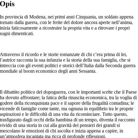
Opis
In provincia di Modena, nei primi anni Cinquanta, un soldato appena
tornato dalla guerra, con le ferite del dolore ancora aperte nell’anima,
inizia faticosamente a ricostruire la propria vita e a ritrovare i propri
sogni dimenticati.
Attraverso il ricordo e le storie romanzate di chi c’era prima di lei,
l’autrice racconta la sua infanzia e la storia della sua famiglia, che si
intreccia con gli eventi politici e storici dell’Italia dalla Seconda guerra
mondiale al boom economico degli anni Sessanta.
Il dibattito politico del dopoguerra, con le importanti scelte che il Paese
ha dovuto affrontare; la fatica della rinascita economica, tra la voglia di
godere della riconquistata pace e il sapore della frugalità contadina; le
vicende di famiglie come tante, ma ognuna in equilibrio tra le proprie
aspirazioni e le difficoltà di una vita da ricominciare. Tutto questo,
trasfigurato dagli occhi della bambina di un tempo, diventa il racconto
vivido di una storia in cui alla gravità dei pensieri dei grandi si
mescolano le emozioni di chi ascolta e inizia appena a capire, in
un’atmosfera incantata ma ricca di profonde riflessioni.