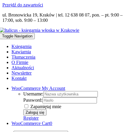
Przejdź do zawartości
ul. Bronowicka 19, Kraków | tel. 12 638 08 07, pon. – pt. 9:00 –
17:00, sob. 9:00 – 13:00
Toggle Navigation
Księgarnia
Kawiarnia
Tłumaczenia
O Firmie
Aktualności
Newsletter
Kontakt
WooCommerce My Account
Username:
Password:
Zapamiętaj mnie
Register
WooCommerce Cart
0