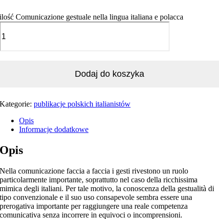
ilość Comunicazione gestuale nella lingua italiana e polacca
Dodaj do koszyka
Kategorie:
publikacje polskich italianistów
Opis
Informacje dodatkowe
Opis
Nella comunicazione faccia a faccia i gesti rivestono un ruolo
particolarmente importante, soprattutto nel caso della ricchissima
mimica degli italiani. Per tale motivo, la conoscenza della gestualità di
tipo convenzionale e il suo uso consapevole sembra essere una
prerogativa importante per raggiungere una reale competenza
comunicativa senza incorrere in equivoci o incomprensioni.