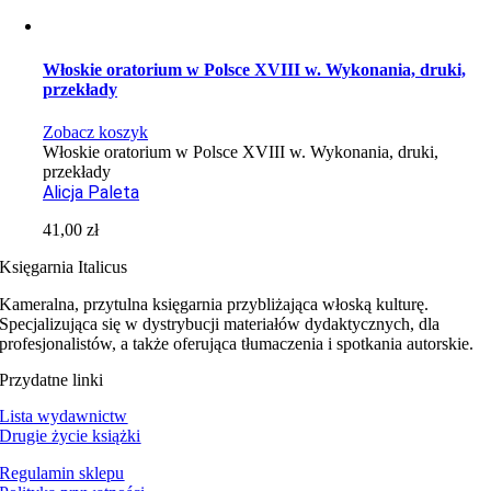
Włoskie oratorium w Polsce XVIII w. Wykonania, druki,
przekłady
Zobacz koszyk
Włoskie oratorium w Polsce XVIII w. Wykonania, druki,
przekłady
Alicja Paleta
41,00
zł
Księgarnia Italicus
Kameralna, przytulna księgarnia przybliżająca włoską kulturę.
Specjalizująca się w dystrybucji materiałów dydaktycznych, dla
profesjonalistów, a także oferująca tłumaczenia i spotkania autorskie.
Przydatne linki
Lista wydawnictw
Drugie życie książki
Regulamin sklepu