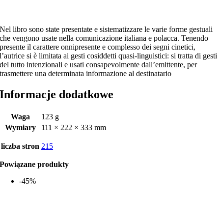
Nel libro sono state presentate e sistematizzare le varie forme gestuali
che vengono usate nella comunicazione italiana e polacca. Tenendo
presente il carattere onnipresente e complesso dei segni cinetici,
l’autrice si è limitata ai gesti cosiddetti quasi-linguistici: si tratta di gesti
del tutto intenzionali e usati consapevolmente dall’emittente, per
trasmettere una determinata informazione al destinatario
Informacje dodatkowe
Waga
123 g
Wymiary
111 × 222 × 333 mm
liczba stron
215
Powiązane produkty
-45%