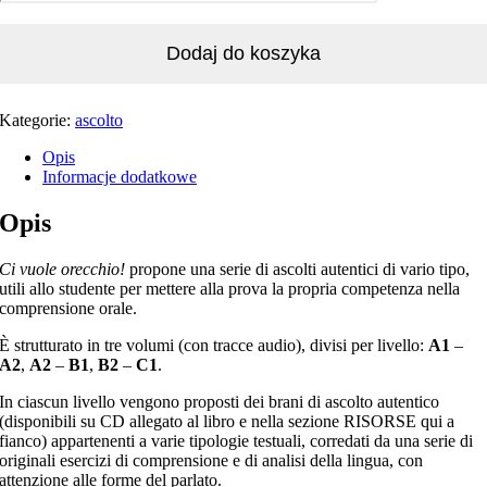
Dodaj do koszyka
Kategorie:
ascolto
Opis
Informacje dodatkowe
Opis
Ci vuole orecchio!
propone una serie di ascolti autentici di vario tipo,
utili allo studente per mettere alla prova la propria competenza nella
comprensione orale.
È strutturato in tre volumi (con tracce audio), divisi per livello:
A1
–
A2
,
A2
–
B1
,
B2
–
C1
.
In ciascun livello vengono proposti dei brani di ascolto autentico
(disponibili su CD allegato al libro e nella sezione RISORSE qui a
fianco) appartenenti a varie tipologie testuali, corredati da una serie di
originali esercizi di comprensione e di analisi della lingua, con
attenzione alle forme del parlato.