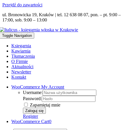
Przejdź do zawartości
ul. Bronowicka 19, Kraków | tel. 12 638 08 07, pon. – pt. 9:00 –
17:00, sob. 9:00 – 13:00
Toggle Navigation
Księgarnia
Kawiarnia
Tłumaczenia
O Firmie
Aktualności
Newsletter
Kontakt
WooCommerce My Account
Username:
Password:
Zapamiętaj mnie
Register
WooCommerce Cart
0