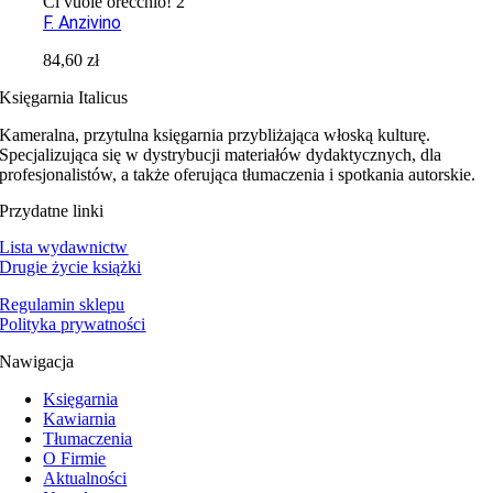
Ci vuole orecchio! 2
F. Anzivino
84,60
zł
Księgarnia Italicus
Kameralna, przytulna księgarnia przybliżająca włoską kulturę.
Specjalizująca się w dystrybucji materiałów dydaktycznych, dla
profesjonalistów, a także oferująca tłumaczenia i spotkania autorskie.
Przydatne linki
Lista wydawnictw
Drugie życie książki
Regulamin sklepu
Polityka prywatności
Nawigacja
Księgarnia
Kawiarnia
Tłumaczenia
O Firmie
Aktualności