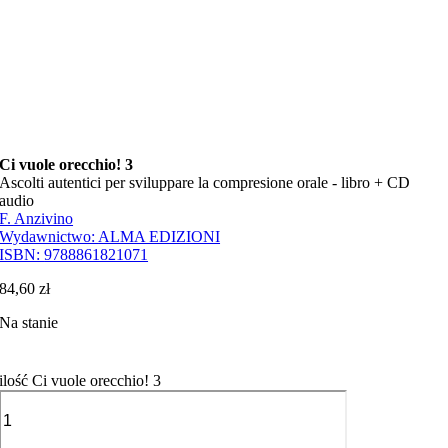
Ci vuole orecchio! 3
Ascolti autentici per sviluppare la compresione orale - libro + CD
audio
F. Anzivino
Wydawnictwo:
ALMA EDIZIONI
ISBN:
9788861821071
84,60
zł
Na stanie
ilość Ci vuole orecchio! 3