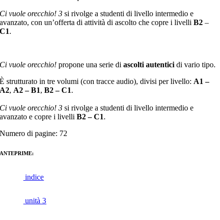
Ci vuole orecchio! 3
si rivolge a studenti di livello intermedio e
avanzato, con un’offerta di attività di ascolto che copre i livelli
B2
–
C1
.
Ci vuole orecchio!
propone una serie di
ascolti autentici
di vario tipo.
È strutturato in tre volumi (con tracce audio), divisi per livello:
A1 –
A2
,
A2 – B1
,
B2 – C1
.
Ci vuole orecchio! 3
si rivolge a studenti di livello intermedio e
avanzato e copre i livelli
B2 – C1
.
Numero di pagine: 72
ANTEPRIME:
indice
unità 3