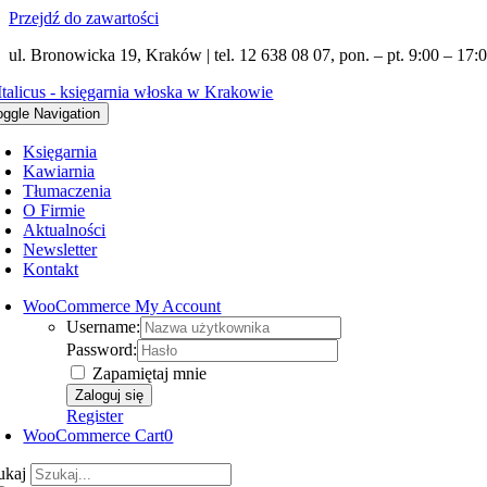
Przejdź do zawartości
ul. Bronowicka 19, Kraków | tel. 12 638 08 07, pon. – pt. 9:00 – 17:0
oggle Navigation
Księgarnia
Kawiarnia
Tłumaczenia
O Firmie
Aktualności
Newsletter
Kontakt
WooCommerce My Account
Username:
Password:
Zapamiętaj mnie
Register
WooCommerce Cart
0
ukaj