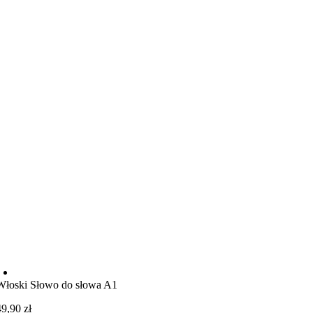
Włoski Słowo do słowa A1
49,90
zł