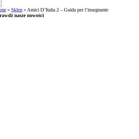
ome
»
Sklep
»
Amici D’Italia 2 – Guida per l’insegnante
rawdź nasze nowości