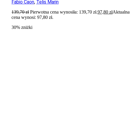
Fabio Caon
,
Telis Marin
139,70
zł
Pierwotna cena wynosiła: 139,70 zł.
97,80
zł
Aktualna
cena wynosi: 97,80 zł.
30% zniżki