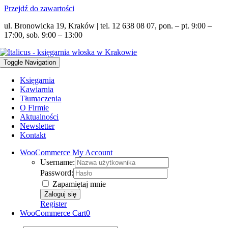
Przejdź do zawartości
ul. Bronowicka 19, Kraków | tel. 12 638 08 07, pon. – pt. 9:00 –
17:00, sob. 9:00 – 13:00
Toggle Navigation
Księgarnia
Kawiarnia
Tłumaczenia
O Firmie
Aktualności
Newsletter
Kontakt
WooCommerce My Account
Username:
Password:
Zapamiętaj mnie
Register
WooCommerce Cart
0