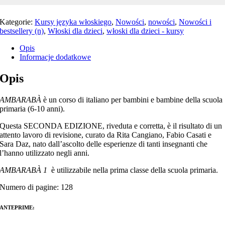
Kategorie:
Kursy języka włoskiego
,
Nowości
,
nowości
,
Nowości i
bestsellery (n)
,
Włoski dla dzieci
,
włoski dla dzieci - kursy
Opis
Informacje dodatkowe
Opis
AMBARABÀ
è un corso di italiano per bambini e bambine della scuola
primaria (6-10 anni).
Questa SECONDA EDIZIONE, riveduta e corretta, è il risultato di un
attento lavoro di revisione, curato da Rita Cangiano, Fabio Casati e
Sara Daz, nato dall’ascolto delle esperienze di tanti insegnanti che
l’hanno utilizzato negli anni.
AMBARABÀ 1
è utilizzabile nella prima classe della scuola primaria.
Numero di pagine: 128
ANTEPRIME: