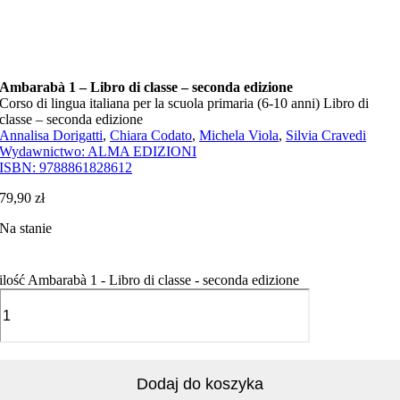
Ambarabà 1 – Libro di classe – seconda edizione
Corso di lingua italiana per la scuola primaria (6-10 anni) Libro di
classe – seconda edizione
Annalisa Dorigatti
,
Chiara Codato
,
Michela Viola
,
Silvia Cravedi
Wydawnictwo:
ALMA EDIZIONI
ISBN:
9788861828612
79,90
zł
Na stanie
ilość Ambarabà 1 - Libro di classe - seconda edizione
Dodaj do koszyka