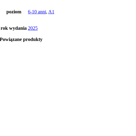
poziom
6-10 anni
,
A1
rok wydania
2025
Powiązane produkty