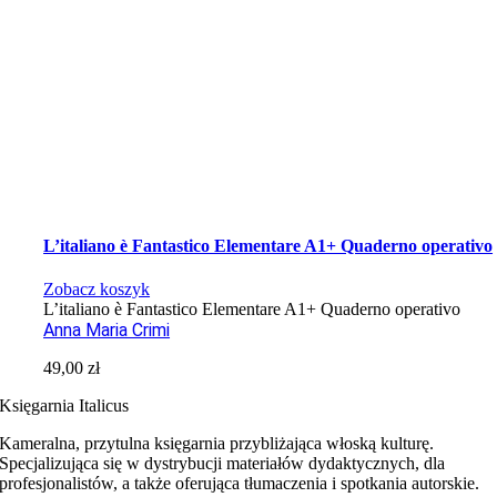
L’italiano è Fantastico Elementare A1+ Quaderno operativo
Zobacz koszyk
L’italiano è Fantastico Elementare A1+ Quaderno operativo
Anna Maria Crimi
49,00
zł
Księgarnia Italicus
Kameralna, przytulna księgarnia przybliżająca włoską kulturę.
Specjalizująca się w dystrybucji materiałów dydaktycznych, dla
profesjonalistów, a także oferująca tłumaczenia i spotkania autorskie.