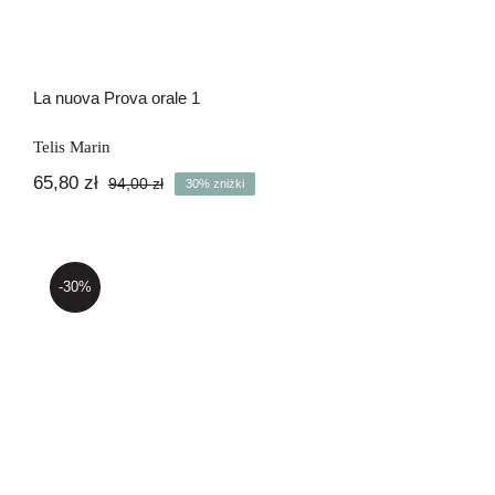
La nuova Prova orale 1
Telis Marin
65,80
zł
94,00
zł
30% zniżki
Pierwotna
Aktualna
cena
cena
wynosiła:
wynosi:
94,00 zł.
65,80 zł.
-30%