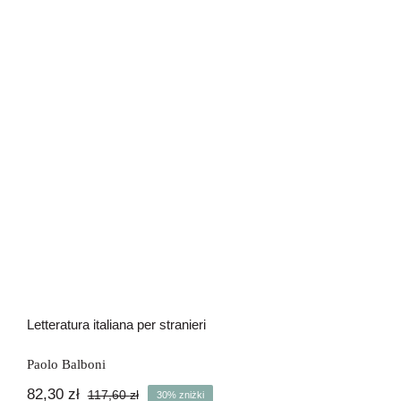
Letteratura italiana per stranieri
Letteratura italiana per stranieri
Paolo Balboni
82,30
zł
117,60
zł
30% zniżki