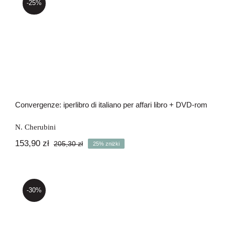
-25%
Newsletter
Convergenze: iperlibro di italiano per
Kontakt
affari libro + DVD-rom
Convergenze: iperlibro di italiano per affari libro + DVD-rom
N. Cherubini
153,90
zł
205,30
zł
25% zniżki
Pierwotna
Aktualna
cena
cena
wynosiła:
wynosi:
205,30 zł.
153,90 zł.
-30%