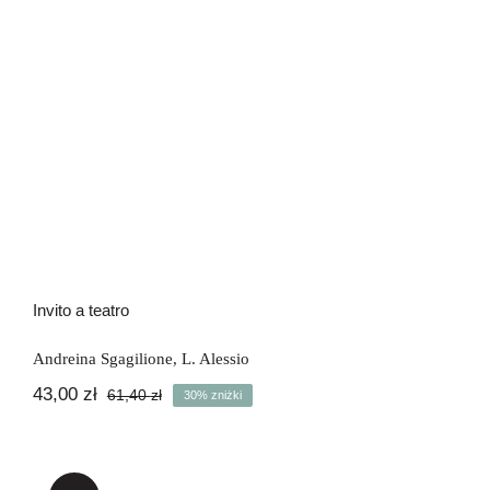
Invito a teatro
Andreina Sgagilione
,
L. Alessio
43,00
zł
61,40
zł
30% zniżki
Pierwotna
Aktualna
cena
cena
wynosiła:
wynosi:
61,40 zł.
43,00 zł.