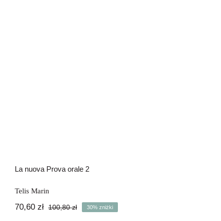
La nuova Prova orale 2
La nuova Prova orale 2
Telis Marin
70,60
zł
100,80
zł
30% zniżki
Pierwotna
Aktualna
cena
cena