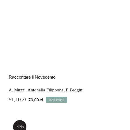
Raccontare il Novecento
A. Muzzi
,
Antonella Filippone
,
P. Brogini
51,10
zł
73,00
zł
30% zniżki
Pierwotna
Aktualna
cena
cena
wynosiła:
wynosi:
73,00 zł.
51,10 zł.
-30%