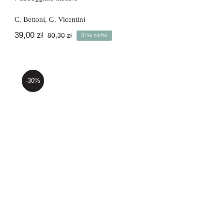
C. Bettoni
,
G. Vicentini
39,00
zł
80,30
zł
51% zniżki
Pierwotna
Aktualna
cena
cena
wynosiła:
wynosi:
80,30 zł.
39,00 zł.
-30%
Raccontare il Novecento