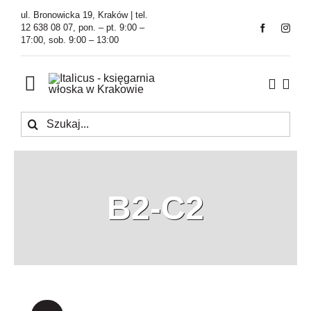
Przejdź
ul. Bronowicka 19, Kraków | tel.
do
12 638 08 07, pon. – pt. 9:00 –
17:00, sob. 9:00 – 13:00
zawartości
Toggle
Navigation
Szukaj
Księgarnia
Kawiarnia
B2-C2
Tłumaczenia
O Firmie
Aktualności