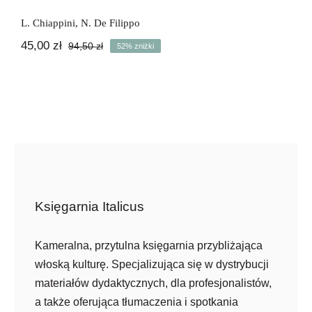
L. Chiappini
,
N. De Filippo
45,00
zł
94,50
zł
52% zniżki
Pierwotna
Aktualna
cena
cena
wynosiła:
wynosi:
94,50 zł.
45,00 zł.
Księgarnia Italicus
Kameralna, przytulna księgarnia przybliżająca
włoską kulturę. Specjalizująca się w dystrybucji
materiałów dydaktycznych, dla profesjonalistów,
a także oferująca tłumaczenia i spotkania