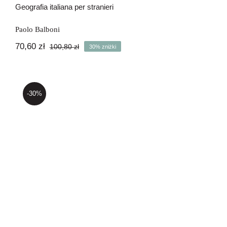
Geografia italiana per stranieri
Paolo Balboni
70,60
zł
100,80
zł
30% zniżki
Pierwotna
Aktualna
cena
cena
wynosiła:
wynosi:
100,80 zł.
70,60 zł.
-30%
Invito a teatro