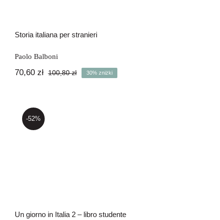
Storia italiana per stranieri
Paolo Balboni
70,60
zł
100,80
zł
30% zniżki
Pierwotna
Aktualna
cena
cena
wynosiła:
wynosi:
100,80 zł.
70,60 zł.
-52%
Un giorno in Italia 2 – libro studente
Un giorno in Italia 2 – libro studente