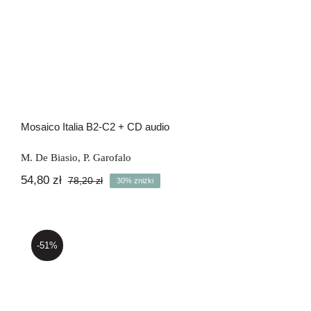
Mosaico Italia B2-C2 + CD audio
M. De Biasio
,
P. Garofalo
54,80
zł
78,20
zł
30% zniżki
Pierwotna
Aktualna
cena
cena
wynosiła:
wynosi:
78,20 zł.
54,80 zł.
-51%