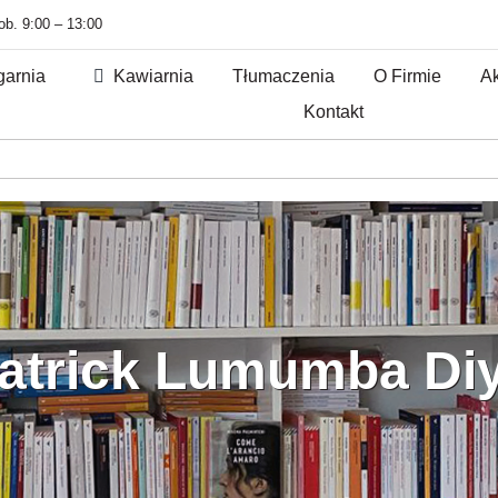
sob. 9:00 – 13:00
garnia
Kawiarnia
Tłumaczenia
O Firmie
Ak
Kontakt
atrick Lumumba Di