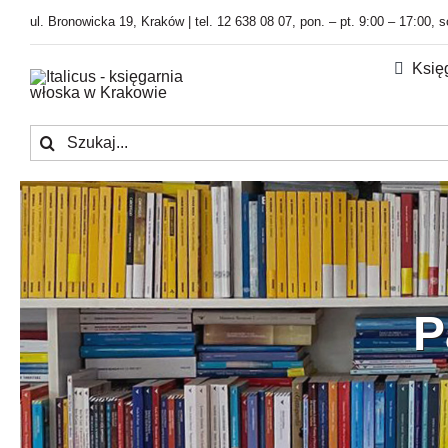
Przejdź
ul. Bronowicka 19, Kraków | tel. 12 638 08 07, pon. – pt. 9:00 – 17:00, 
do
zawartości
Księ
Szukaj
P