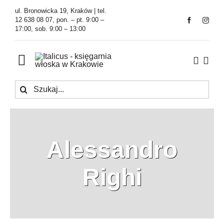
Przejdź
ul. Bronowicka 19, Kraków | tel.
do
12 638 08 07, pon. – pt. 9:00 –
17:00, sob. 9:00 – 13:00
zawartości
Toggle
Navigation
Szukaj
Księgarnia
Kawiarnia
Alessandro
Tłumaczenia
Righi
O Firmie
Aktualności