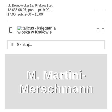
Przejdź
ul. Bronowicka 19, Kraków | tel.
do
12 638 08 07, pon. – pt. 9:00 –
17:00, sob. 9:00 – 13:00
zawartości
Toggle
Navigation
Szukaj
Księgarnia
Kawiarnia
M. Martini-
Tłumaczenia
Merschmann
O Firmie
Aktualności