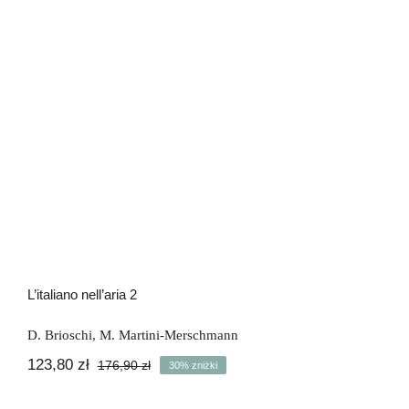
L’italiano nell’aria 2
L’italiano nell’aria 2
D. Brioschi
,
M. Martini-Merschmann
123,80
zł
176,90
zł
30% zniżki
Pierwotna
Aktualna
cena
cena