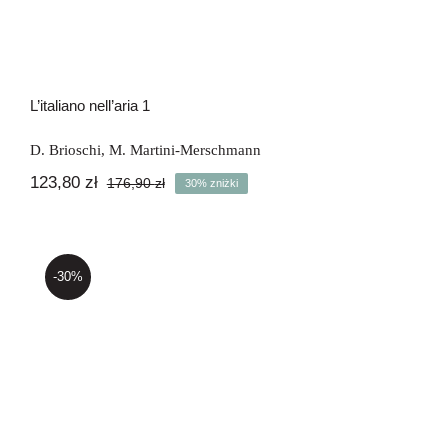
L’italiano nell’aria 1
D. Brioschi
,
M. Martini-Merschmann
123,80
zł
176,90
zł
30% zniżki
Pierwotna
Aktualna
cena
cena
wynosiła:
wynosi:
176,90 zł.
123,80 zł.
-30%