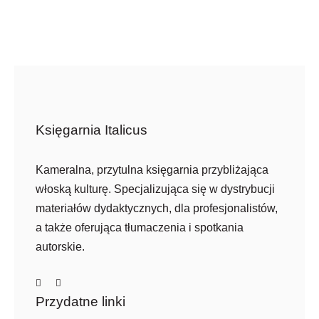
wynosiła:
wynosi:
176,90 zł.
123,80 zł.
Księgarnia Italicus
Kameralna, przytulna księgarnia przybliżająca
włoską kulturę. Specjalizująca się w dystrybucji
materiałów dydaktycznych, dla profesjonalistów,
a także oferująca tłumaczenia i spotkania
autorskie.
Przydatne linki