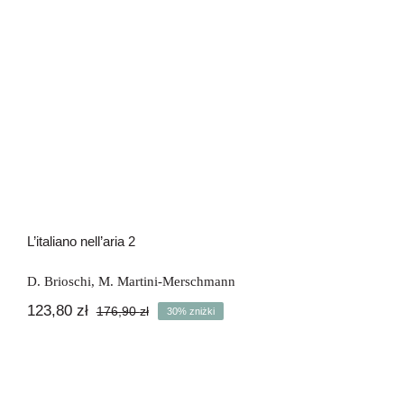
L’italiano nell’aria 2
D. Brioschi
,
M. Martini-Merschmann
123,80
zł
176,90
zł
30% zniżki
Pierwotna
Aktualna
cena
cena
wynosiła:
wynosi:
176,90 zł.
123,80 zł.