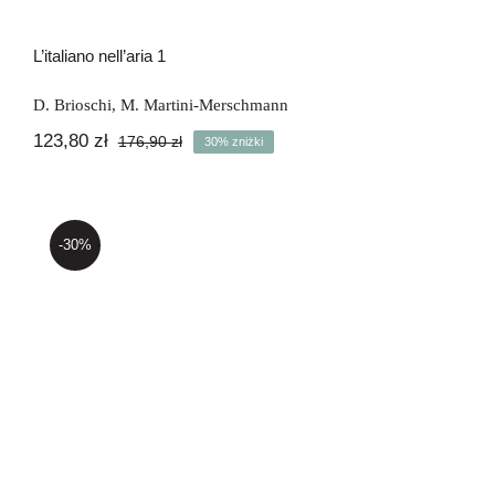
L’italiano nell’aria 1
D. Brioschi
,
M. Martini-Merschmann
123,80
zł
176,90
zł
30% zniżki
Pierwotna
Aktualna
cena
cena
wynosiła:
wynosi:
176,90 zł.
123,80 zł.
-30%
L’italiano nell’aria 2