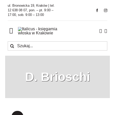
Przejdź
ul. Bronowicka 19, Kraków | tel.
do
12 638 08 07, pon. – pt. 9:00 –
17:00, sob. 9:00 – 13:00
zawartości
Toggle
Navigation
Szukaj
Księgarnia
Kawiarnia
D. Brioschi
Tłumaczenia
O Firmie
Aktualności