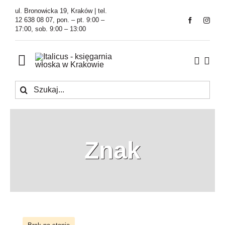
Przejdź
ul. Bronowicka 19, Kraków | tel.
do
12 638 08 07, pon. – pt. 9:00 –
17:00, sob. 9:00 – 13:00
zawartości
Toggle
Navigation
Szukaj
Księgarnia
Kawiarnia
Znak
Tłumaczenia
O Firmie
Aktualności