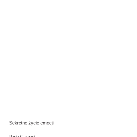
Sekretne życie emocji
Sekretne życie emocji
Ilaria Gaspari