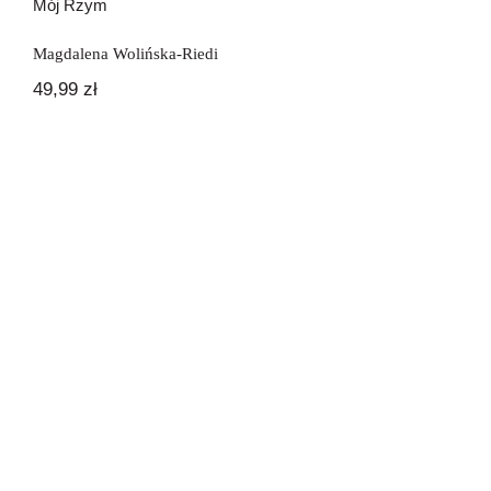
Mój Rzym
Magdalena Wolińska-Riedi
49,99
zł
Posłuchaj, jak mi prędko bije twoje
serce – Ascolta come mi batte forte il
tuo cuore