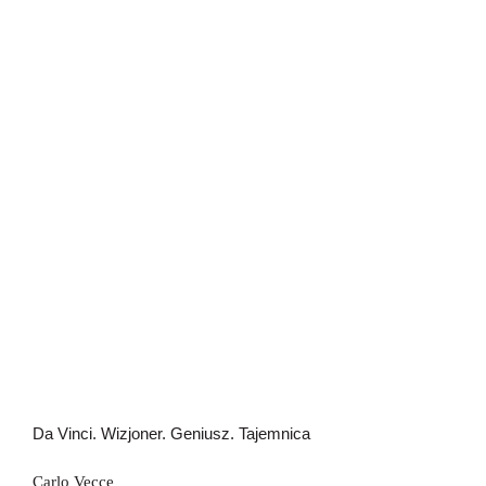
Da Vinci. Wizjoner. Geniusz.
Tajemnica
Da Vinci. Wizjoner. Geniusz. Tajemnica
Carlo Vecce