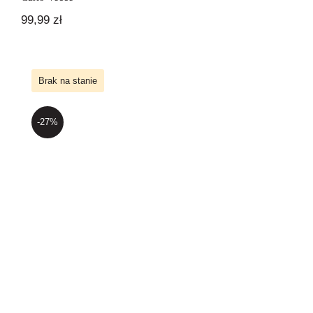
99,99
zł
Brak na stanie
-27%
Italia na talerzu