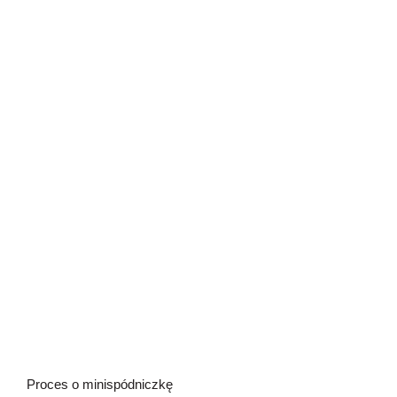
Proces o minispódniczkę
Proces o minispódniczkę