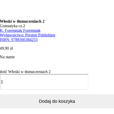
Włoski w tłumaczeniach 2
Gramatyka cz.2
K. Foremniak Foremniak
Wydawnictwo:
Preston Publishing
ISBN:
9788366384255
49,90
zł
Na stanie
ilość Włoski w tłumaczeniach 2
Dodaj do koszyka