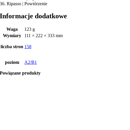
36. Ripasso | Powtórzenie
Informacje dodatkowe
Waga
123 g
Wymiary
111 × 222 × 333 mm
liczba stron
158
poziom
A2/B1
Powiązane produkty