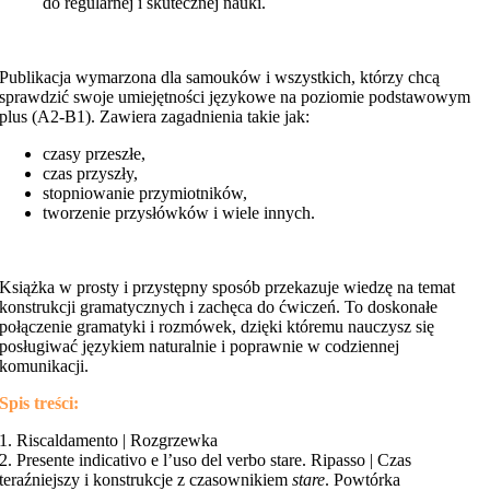
do regularnej i skutecznej nauki.
Publikacja wymarzona dla samouków i wszystkich, którzy chcą
sprawdzić swoje umiejętności językowe na poziomie podstawowym
plus (A2-B1). Zawiera zagadnienia takie jak:
czasy przeszłe,
czas przyszły,
stopniowanie przymiotników,
tworzenie przysłówków i wiele innych.
Książka w prosty i przystępny sposób przekazuje wiedzę na temat
konstrukcji gramatycznych i zachęca do ćwiczeń. To doskonałe
połączenie gramatyki i rozmówek, dzięki któremu nauczysz się
posługiwać językiem naturalnie i poprawnie w codziennej
komunikacji.
Spis treści:
1. Riscaldamento | Rozgrzewka
2. Presente indicativo e l’uso del verbo stare. Ripasso | Czas
teraźniejszy i konstrukcje z czasownikiem
stare
. Powtórka