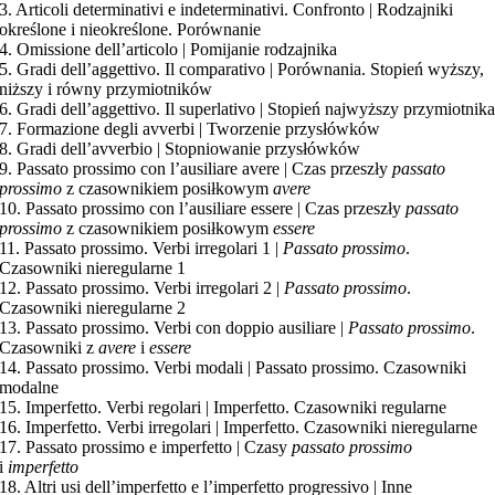
3. Articoli determinativi e indeterminativi. Confronto | Rodzajniki
określone i nieokreślone. Porównanie
4. Omissione dell’articolo | Pomijanie rodzajnika
5. Gradi dell’aggettivo. Il comparativo | Porównania. Stopień wyższy,
niższy i równy przymiotników
6. Gradi dell’aggettivo. Il superlativo | Stopień najwyższy przymiotnik
7. Formazione degli avverbi | Tworzenie przysłówków
8. Gradi dell’avverbio | Stopniowanie przysłówków
9. Passato prossimo con l’ausiliare avere | Czas przeszły
passato
prossimo
z czasownikiem posiłkowym
avere
10. Passato prossimo con l’ausiliare essere | Czas przeszły
passato
prossimo
z czasownikiem posiłkowym
essere
11. Passato prossimo. Verbi irregolari 1 |
Passato prossimo
.
Czasowniki nieregularne 1
12. Passato prossimo. Verbi irregolari 2 |
Passato prossimo
.
Czasowniki nieregularne 2
13. Passato prossimo. Verbi con doppio ausiliare |
Passato prossimo
.
Czasowniki z
avere
i
essere
14. Passato prossimo. Verbi modali | Passato prossimo. Czasowniki
modalne
15. Imperfetto. Verbi regolari | Imperfetto. Czasowniki regularne
16. Imperfetto. Verbi irregolari | Imperfetto. Czasowniki nieregularne
17. Passato prossimo e imperfetto | Czasy
passato prossimo
i
imperfetto
18. Altri usi dell’imperfetto e l’imperfetto progressivo | Inne