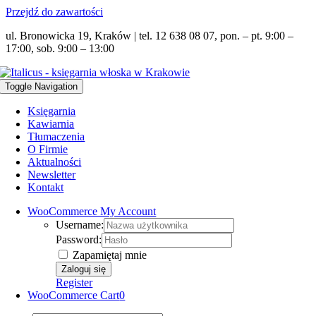
Przejdź do zawartości
ul. Bronowicka 19, Kraków | tel. 12 638 08 07, pon. – pt. 9:00 –
17:00, sob. 9:00 – 13:00
Toggle Navigation
Księgarnia
Kawiarnia
Tłumaczenia
O Firmie
Aktualności
Newsletter
Kontakt
WooCommerce My Account
Username:
Password:
Zapamiętaj mnie
Register
WooCommerce Cart
0