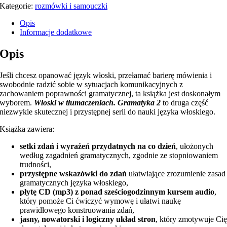
Kategorie:
rozmówki i samouczki
Opis
Informacje dodatkowe
Opis
Jeśli chcesz opanować język włoski, przełamać barierę mówienia i
swobodnie radzić sobie w sytuacjach komunikacyjnych z
zachowaniem poprawności gramatycznej, ta książka jest doskonałym
wyborem.
Włoski w tłumaczeniach. Gramatyka 2
to druga część
niezwykle skutecznej i przystępnej serii do nauki języka włoskiego.
Książka zawiera:
setki zdań i wyrażeń przydatnych na co dzień
, ułożonych
według zagadnień gramatycznych, zgodnie ze stopniowaniem
trudności,
przystępne wskazówki do zdań
ułatwiające zrozumienie zasad
gramatycznych języka włoskiego,
płytę CD (mp3) z ponad sześciogodzinnym kursem audio
,
który pomoże Ci ćwiczyć wymowę i ułatwi naukę
prawidłowego konstruowania zdań,
jasny, nowatorski i logiczny układ stron
, który zmotywuje Ci