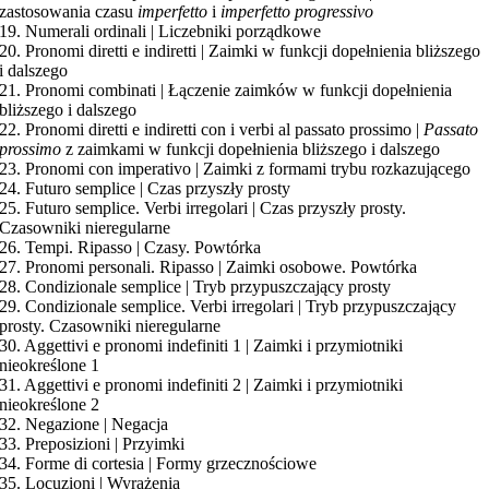
zastosowania czasu
imperfetto
i
imperfetto progressivo
19. Numerali ordinali | Liczebniki porządkowe
20. Pronomi diretti e indiretti | Zaimki w funkcji dopełnienia bliższego
i dalszego
21. Pronomi combinati | Łączenie zaimków w funkcji dopełnienia
bliższego i dalszego
22. Pronomi diretti e indiretti con i verbi al passato prossimo |
Passato
prossimo
z zaimkami w funkcji dopełnienia bliższego i dalszego
23. Pronomi con imperativo | Zaimki z formami trybu rozkazującego
24. Futuro semplice | Czas przyszły prosty
25. Futuro semplice. Verbi irregolari | Czas przyszły prosty.
Czasowniki nieregularne
26. Tempi. Ripasso | Czasy. Powtórka
27. Pronomi personali. Ripasso | Zaimki osobowe. Powtórka
28. Condizionale semplice | Tryb przypuszczający prosty
29. Condizionale semplice. Verbi irregolari | Tryb przypuszczający
prosty. Czasowniki nieregularne
30. Aggettivi e pronomi indefiniti 1 | Zaimki i przymiotniki
nieokreślone 1
31. Aggettivi e pronomi indefiniti 2 | Zaimki i przymiotniki
nieokreślone 2
32. Negazione | Negacja
33. Preposizioni | Przyimki
34. Forme di cortesia | Formy grzecznościowe
35. Locuzioni | Wyrażenia