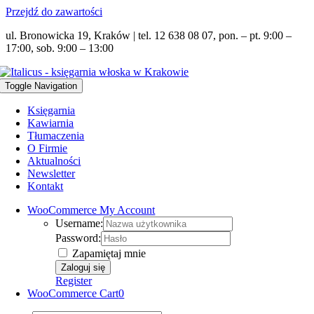
Przejdź do zawartości
ul. Bronowicka 19, Kraków | tel. 12 638 08 07, pon. – pt. 9:00 –
17:00, sob. 9:00 – 13:00
Toggle Navigation
Księgarnia
Kawiarnia
Tłumaczenia
O Firmie
Aktualności
Newsletter
Kontakt
WooCommerce My Account
Username:
Password:
Zapamiętaj mnie
Register
WooCommerce Cart
0