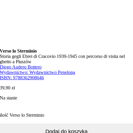
Verso lo Sterminio
Storia gegli Ebrei di Cracovio 1939-1945 con percorso di visita nel
ghetto a Płaszów
Diego Audero Bottero
Wydawnictwo:
Wydawnictwo Penelopa
ISBN:
9788362908646
39,90
zł
Na stanie
ilość Verso lo Sterminio
Dodaj do koszyka