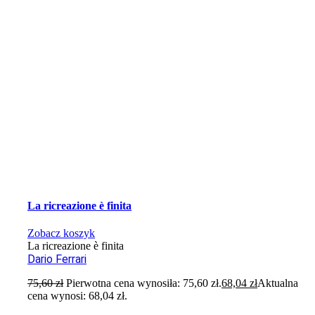
La ricreazione è finita
Zobacz koszyk
La ricreazione è finita
Dario Ferrari
75,60
zł
Pierwotna cena wynosiła: 75,60 zł.
68,04
zł
Aktualna
cena wynosi: 68,04 zł.