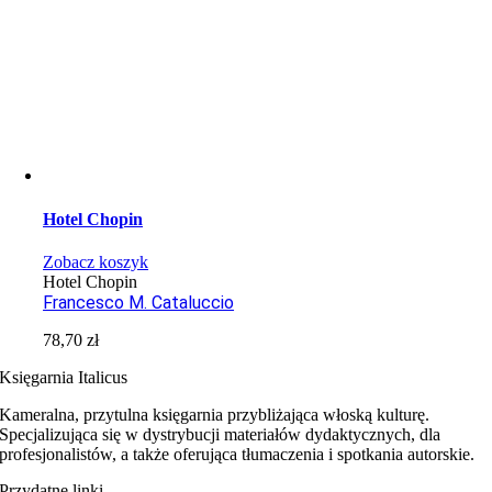
Hotel Chopin
Zobacz koszyk
Hotel Chopin
Francesco M. Cataluccio
78,70
zł
Księgarnia Italicus
Kameralna, przytulna księgarnia przybliżająca włoską kulturę.
Specjalizująca się w dystrybucji materiałów dydaktycznych, dla
profesjonalistów, a także oferująca tłumaczenia i spotkania autorskie.
Przydatne linki