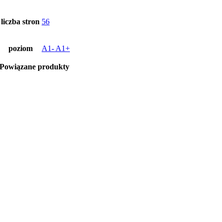
liczba stron
56
poziom
A1- A1+
Powiązane produkty