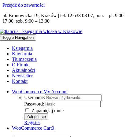
Przejdź do zawartości
ul. Bronowicka 19, Kraków | tel. 12 638 08 07, pon. – pt. 9:00 –
17:00, sob. 9:00 – 13:00
Toggle Navigation
Księgarnia
Kawiarnia
Tłumaczenia
O Firmie
Aktualności
Newsletter
Kontakt
WooCommerce My Account
Username:
Password:
Zapamiętaj mnie
Register
WooCommerce Cart
0