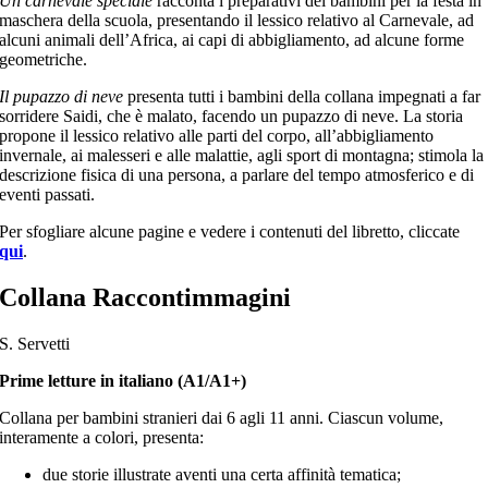
Un carnevale speciale
racconta i preparativi dei bambini per la festa in
maschera della scuola, presentando il lessico relativo al Carnevale, ad
alcuni animali dell’Africa, ai capi di abbigliamento, ad alcune forme
geometriche.
Il pupazzo di neve
presenta tutti i bambini della collana impegnati a far
sorridere Saidi, che è malato, facendo un pupazzo di neve. La storia
propone il lessico relativo alle parti del corpo, all’abbigliamento
invernale, ai malesseri e alle malattie, agli sport di montagna; stimola la
descrizione fisica di una persona, a parlare del tempo atmosferico e di
eventi passati.
Per sfogliare alcune pagine e vedere i contenuti del libretto, cliccate
qui
.
Collana Raccontimmagini
S. Servetti
Prime letture in italiano (A1/A1+)
Collana per bambini stranieri dai 6 agli 11 anni. Ciascun volume,
interamente a colori, presenta:
due storie illustrate aventi una certa affinità tematica;