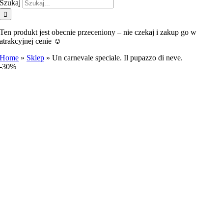
Szukaj
Ten produkt jest obecnie przeceniony – nie czekaj i zakup go w
atrakcyjnej cenie ☺️
Home
»
Sklep
»
Un carnevale speciale. Il pupazzo di neve.
-30%