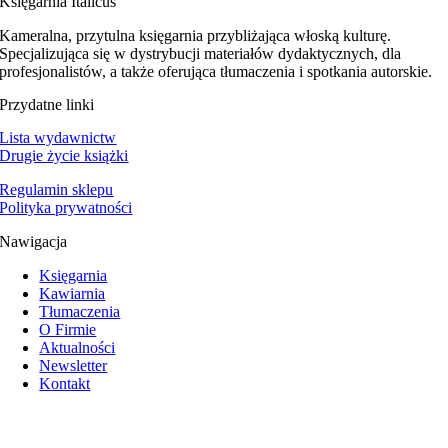
Księgarnia Italicus
Kameralna, przytulna księgarnia przybliżająca włoską kulturę.
Specjalizująca się w dystrybucji materiałów dydaktycznych, dla
profesjonalistów, a także oferująca tłumaczenia i spotkania autorskie.
Przydatne linki
Lista wydawnictw
Drugie życie książki
Regulamin sklepu
Polityka prywatności
Nawigacja
Księgarnia
Kawiarnia
Tłumaczenia
O Firmie
Aktualności
Newsletter
Kontakt