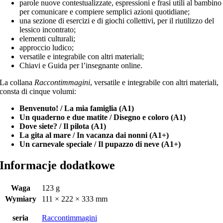
parole nuove contestualizzate, espressioni e frasi utili al bambino
per comunicare e compiere semplici azioni quotidiane;
una sezione di esercizi e di giochi collettivi, per il riutilizzo del
lessico incontrato;
elementi culturali;
approccio ludico;
versatile e integrabile con altri materiali;
Chiavi e Guida per l’insegnante online.
La collana
Raccontimmagini
, versatile e integrabile con altri materiali,
consta di cinque volumi:
Benvenuto! / La mia famiglia (A1)
Un quaderno e due matite / Disegno e coloro (A1)
Dove siete? / Il pilota (A1)
La gita al mare / In vacanza dai nonni (A1+)
Un carnevale speciale / Il pupazzo di neve (A1+)
Informacje dodatkowe
Waga
123 g
Wymiary
111 × 222 × 333 mm
seria
Raccontimmagini