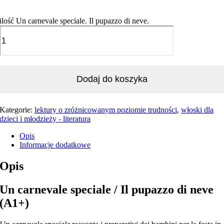
ilość Un carnevale speciale. Il pupazzo di neve.
Dodaj do koszyka
Kategorie:
lektury o zróżnicowanym poziomie trudności
,
włoski dla
dzieci i młodzieży - literatura
Opis
Informacje dodatkowe
Opis
Un carnevale speciale / Il pupazzo di neve
(A1+)