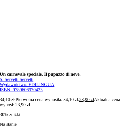
Un carnevale speciale. Il pupazzo di neve.
S. Servetti Servetti
Wydawnictwo:
EDILINGUA
ISBN:
9789606930423
34,10
zł
Pierwotna cena wynosiła: 34,10 zł.
23,90
zł
Aktualna cena
wynosi: 23,90 zł.
30% zniżki
Na stanie