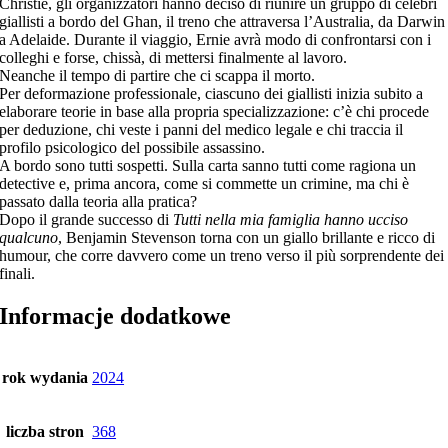
Christie, gli organizzatori hanno deciso di riunire un gruppo di celebri
giallisti a bordo del Ghan, il treno che attraversa l’Australia, da Darwin
a Adelaide. Durante il viaggio, Ernie avrà modo di confrontarsi con i
colleghi e forse, chissà, di mettersi finalmente al lavoro.
Neanche il tempo di partire che ci scappa il morto.
Per deformazione professionale, ciascuno dei giallisti inizia subito a
elaborare teorie in base alla propria specializzazione: c’è chi procede
per deduzione, chi veste i panni del medico legale e chi traccia il
profilo psicologico del possibile assassino.
A bordo sono tutti sospetti. Sulla carta sanno tutti come ragiona un
detective e, prima ancora, come si commette un crimine, ma chi è
passato dalla teoria alla pratica?
Dopo il grande successo di
Tutti nella mia famiglia hanno ucciso
qualcuno
, Benjamin Stevenson torna con un giallo brillante e ricco di
humour, che corre davvero come un treno verso il più sorprendente dei
finali.
Informacje dodatkowe
rok wydania
2024
liczba stron
368