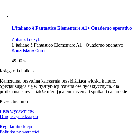
L’italiano è Fantastico Elementare A1+ Quaderno operativo
Zobacz koszyk
L’italiano è Fantastico Elementare A1+ Quaderno operativo
Anna Maria Crimi
49,00
zł
Księgarnia Italicus
Kameralna, przytulna księgarnia przybliżająca włoską kulturę.
Specjalizująca się w dystrybucji materiałów dydaktycznych, dla
profesjonalistów, a także oferująca tłumaczenia i spotkania autorskie.
Przydatne linki
Lista wydawnictw
Drugie życie książki
Regulamin sklepu
Polityka prywatności