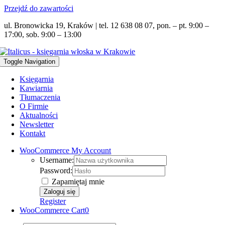
Przejdź do zawartości
ul. Bronowicka 19, Kraków | tel. 12 638 08 07, pon. – pt. 9:00 –
17:00, sob. 9:00 – 13:00
Toggle Navigation
Księgarnia
Kawiarnia
Tłumaczenia
O Firmie
Aktualności
Newsletter
Kontakt
WooCommerce My Account
Username:
Password:
Zapamiętaj mnie
Register
WooCommerce Cart
0