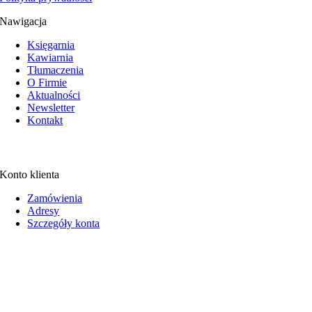
Nawigacja
Księgarnia
Kawiarnia
Tłumaczenia
O Firmie
Aktualności
Newsletter
Kontakt
Konto klienta
Zamówienia
Adresy
Szczegóły konta