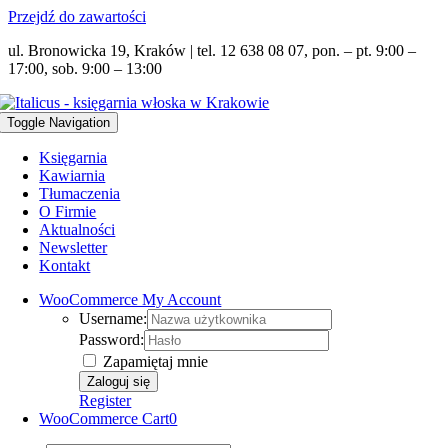
Przejdź do zawartości
ul. Bronowicka 19, Kraków | tel. 12 638 08 07, pon. – pt. 9:00 –
17:00, sob. 9:00 – 13:00
Toggle Navigation
Księgarnia
Kawiarnia
Tłumaczenia
O Firmie
Aktualności
Newsletter
Kontakt
WooCommerce My Account
Username:
Password:
Zapamiętaj mnie
Register
WooCommerce Cart
0