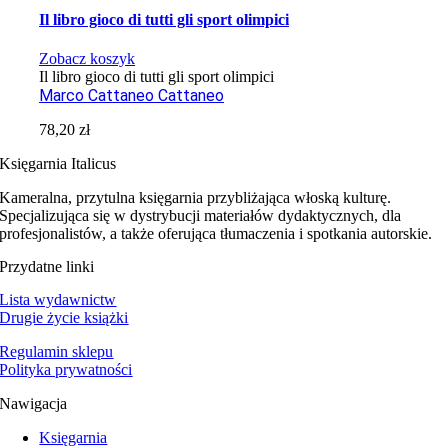
Il libro gioco di tutti gli sport olimpici
Zobacz koszyk
Il libro gioco di tutti gli sport olimpici
Marco Cattaneo Cattaneo
78,20
zł
Księgarnia Italicus
Kameralna, przytulna księgarnia przybliżająca włoską kulturę.
Specjalizująca się w dystrybucji materiałów dydaktycznych, dla
profesjonalistów, a także oferująca tłumaczenia i spotkania autorskie.
Przydatne linki
Lista wydawnictw
Drugie życie książki
Regulamin sklepu
Polityka prywatności
Nawigacja
Księgarnia