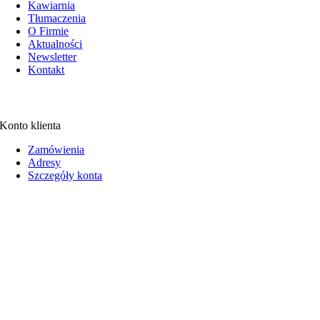
Kawiarnia
Tłumaczenia
O Firmie
Aktualności
Newsletter
Kontakt
Konto klienta
Zamówienia
Adresy
Szczegóły konta