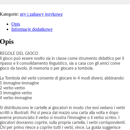
Kategorie:
gry i zabawy językowe
Opis
Informacje dodatkowe
Opis
REGOLE DEL GIOCO
Il gioco può essere svolto sia in classe come strumento didattico per il
ripasso e il consolidamento linguistico, sia a casa con gli amici come
gioco da tavolo, di memoria o per giocare a tombola.
La Tombola dei verbi consente di giocare in 4 modi diversi, abbinando:
1 immagine-immagine
2 verbo-verbo
3 immagine-verbo
4 verbo-immagine
Si distribuiscono le cartelle ai giocatori in modo che essi vedano i verbi
scritti o illustrati. Poi si pesca dal mazzo una carta alla volta e dopo
averne pronunciato il verbo si mostra l’immagine o il verbo scritto. I
giocatori dovranno coprire, sulla propria cartella, i verbi corrispondenti.
Chi per primo riesce a coprire tutti i verbi, vince. La guida suggerisce