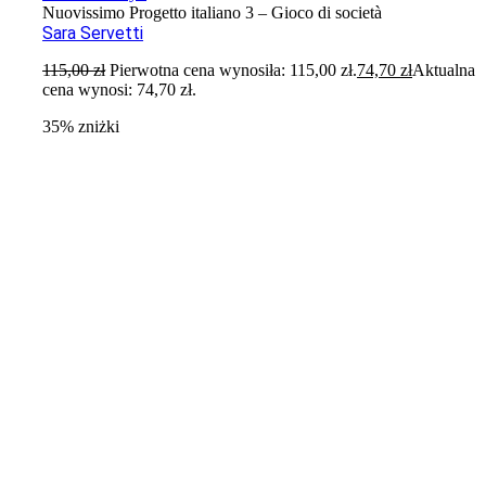
Nuovissimo Progetto italiano 3 – Gioco di società
Sara Servetti
115,00
zł
Pierwotna cena wynosiła: 115,00 zł.
74,70
zł
Aktualna
cena wynosi: 74,70 zł.
35% zniżki