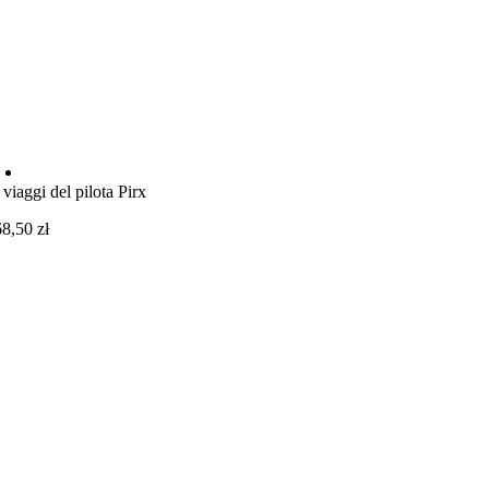
I viaggi del pilota Pirx
68,50
zł