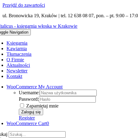
Przejdź do zawartości
ul. Bronowicka 19, Kraków | tel. 12 638 08 07, pon. – pt. 9:00 – 17:0
oggle Navigation
Księgarnia
Kawiarnia
Tłumaczenia
O Firmie
Aktualności
Newsletter
Kontakt
WooCommerce My Account
Username:
Password:
Zapamiętaj mnie
Register
WooCommerce Cart
0
ukaj