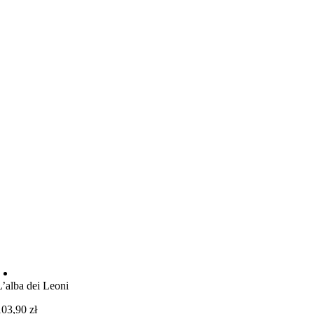
L’alba dei Leoni
103,90
zł