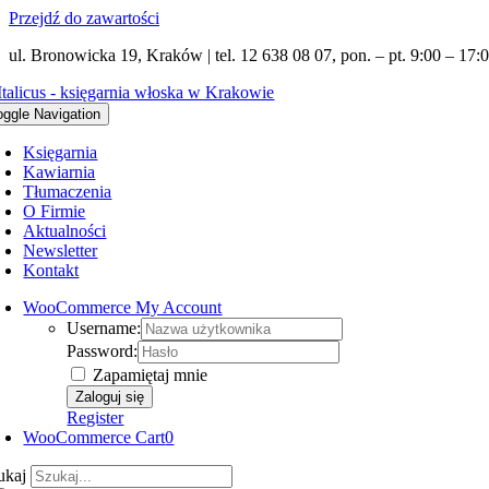
Przejdź do zawartości
ul. Bronowicka 19, Kraków | tel. 12 638 08 07, pon. – pt. 9:00 – 17:0
oggle Navigation
Księgarnia
Kawiarnia
Tłumaczenia
O Firmie
Aktualności
Newsletter
Kontakt
WooCommerce My Account
Username:
Password:
Zapamiętaj mnie
Register
WooCommerce Cart
0
ukaj