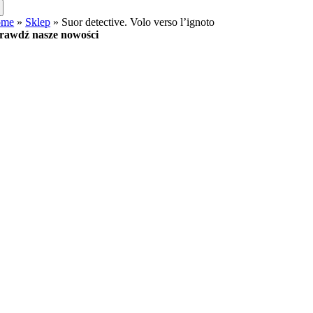
ome
»
Sklep
»
Suor detective. Volo verso l’ignoto
rawdź nasze nowości