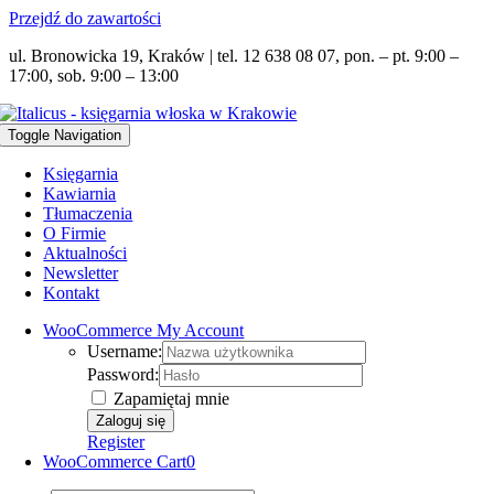
Przejdź do zawartości
ul. Bronowicka 19, Kraków | tel. 12 638 08 07, pon. – pt. 9:00 –
17:00, sob. 9:00 – 13:00
Toggle Navigation
Księgarnia
Kawiarnia
Tłumaczenia
O Firmie
Aktualności
Newsletter
Kontakt
WooCommerce My Account
Username:
Password:
Zapamiętaj mnie
Register
WooCommerce Cart
0