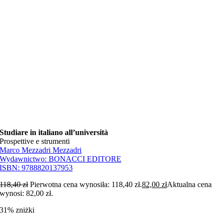
Studiare in italiano all’università
Prospettive e strumenti
Marco Mezzadri Mezzadri
Wydawnictwo:
BONACCI EDITORE
ISBN:
9788820137953
118,40
zł
Pierwotna cena wynosiła: 118,40 zł.
82,00
zł
Aktualna cena
wynosi: 82,00 zł.
31% zniżki