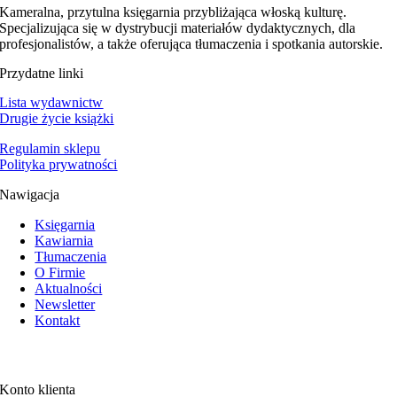
Kameralna, przytulna księgarnia przybliżająca włoską kulturę.
Specjalizująca się w dystrybucji materiałów dydaktycznych, dla
profesjonalistów, a także oferująca tłumaczenia i spotkania autorskie.
Przydatne linki
Lista wydawnictw
Drugie życie książki
Regulamin sklepu
Polityka prywatności
Nawigacja
Księgarnia
Kawiarnia
Tłumaczenia
O Firmie
Aktualności
Newsletter
Kontakt
Konto klienta