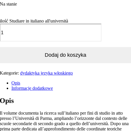
Na stanie
ilość Studiare in italiano all'università
Dodaj do koszyka
Kategorie:
dydaktyka języka włoskiego
Opis
Informacje dodatkowe
Opis
Il volume documenta la ricerca sull’italiano per fini di studio in atto
presso l’Università di Parma, ampliando l’orizzonte dal contesto delle
scuole secondarie di secondo grado a quello dell’università. Dopo una
prima parte dedicata all’approfondimento delle coordinate teoriche