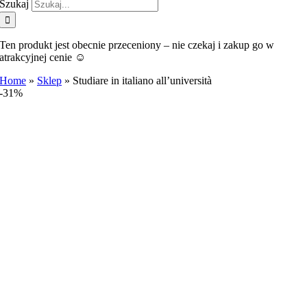
Szukaj
Ten produkt jest obecnie przeceniony – nie czekaj i zakup go w
atrakcyjnej cenie ☺️
Home
»
Sklep
»
Studiare in italiano all’università
-31%