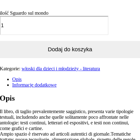
ilość Sguardo sul mondo
Dodaj do koszyka
Kategorie:
włoski dla dzieci i młodzieży - literatura
Opis
Informacje dodatkowe
Opis
Il libro, di taglio prevalentemente saggistico, presenta varie tipologie
testuali, includendo anche quelle solitamente poco affrontate nelle
antologie: testi continui, letterari ed espositivi, e testi non continui,
come grafici e cartine.
Ampio spazio è riservato ad articoli autentici di giornale.Tematiche
trattate: nuove tecnologie, alimentazione globale, rispetto delle regole,