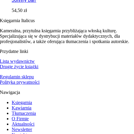
Johnny Barr
54,50
zł
Księgarnia Italicus
Kameralna, przytulna księgarnia przybliżająca włoską kulturę.
Specjalizująca się w dystrybucji materiałów dydaktycznych, dla
profesjonalistów, a także oferująca tłumaczenia i spotkania autorskie.
Przydatne linki
Lista wydawnictw
Drugie życie książki
Regulamin sklepu
Polityka prywatności
Nawigacja
Księgarnia
Kawiarnia
Tłumaczenia
O Firmie
Aktualności
Newsletter