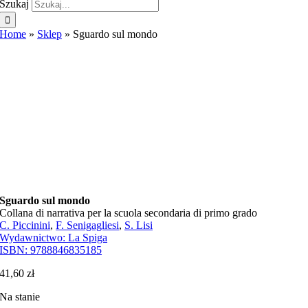
Szukaj
Home
»
Sklep
»
Sguardo sul mondo
Sguardo sul mondo
Collana di narrativa per la scuola secondaria di primo grado
C. Piccinini
,
F. Senigagliesi
,
S. Lisi
Wydawnictwo:
La Spiga
ISBN:
9788846835185
41,60
zł
Na stanie