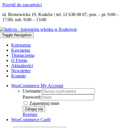
Przejdź do zawartości
ul. Bronowicka 19, Kraków | tel. 12 638 08 07, pon. – pt. 9:00 –
17:00, sob. 9:00 – 13:00
Toggle Navigation
Księgarnia
Kawiarnia
Tłumaczenia
O Firmie
Aktualności
Newsletter
Kontakt
WooCommerce My Account
Username:
Password:
Zapamiętaj mnie
Register
WooCommerce Cart
0