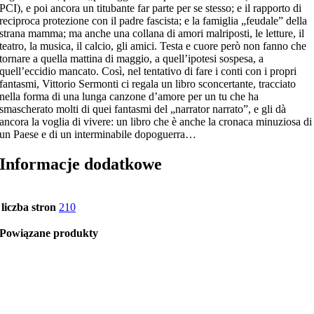
PCI), e poi ancora un titubante far parte per se stesso; e il rapporto di
reciproca protezione con il padre fascista; e la famiglia „feudale” della
strana mamma; ma anche una collana di amori malriposti, le letture, il
teatro, la musica, il calcio, gli amici. Testa e cuore però non fanno che
tornare a quella mattina di maggio, a quell’ipotesi sospesa, a
quell’eccidio mancato. Così, nel tentativo di fare i conti con i propri
fantasmi, Vittorio Sermonti ci regala un libro sconcertante, tracciato
nella forma di una lunga canzone d’amore per un tu che ha
smascherato molti di quei fantasmi del „narrator narrato”, e gli dà
ancora la voglia di vivere: un libro che è anche la cronaca minuziosa di
un Paese e di un interminabile dopoguerra…
Informacje dodatkowe
liczba stron
210
Powiązane produkty