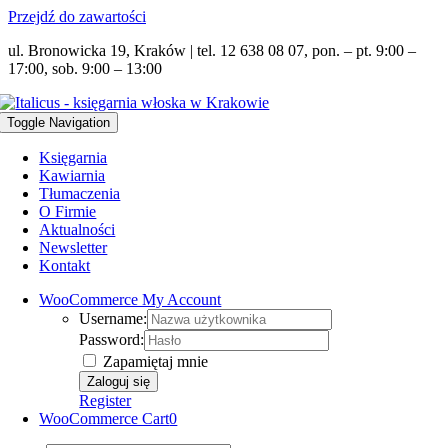
Przejdź do zawartości
ul. Bronowicka 19, Kraków | tel. 12 638 08 07, pon. – pt. 9:00 –
17:00, sob. 9:00 – 13:00
Toggle Navigation
Księgarnia
Kawiarnia
Tłumaczenia
O Firmie
Aktualności
Newsletter
Kontakt
WooCommerce My Account
Username:
Password:
Zapamiętaj mnie
Register
WooCommerce Cart
0