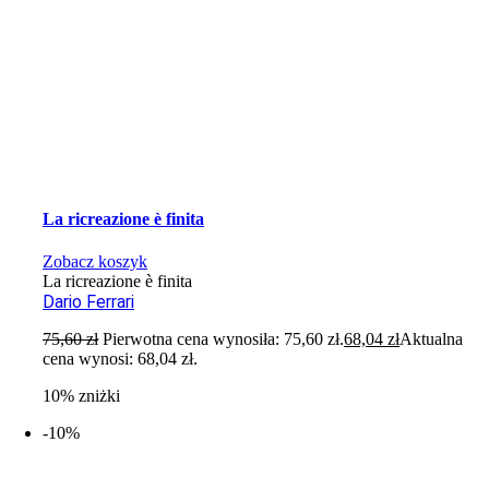
La ricreazione è finita
Zobacz koszyk
La ricreazione è finita
Dario Ferrari
75,60
zł
Pierwotna cena wynosiła: 75,60 zł.
68,04
zł
Aktualna
cena wynosi: 68,04 zł.
10% zniżki
-10%