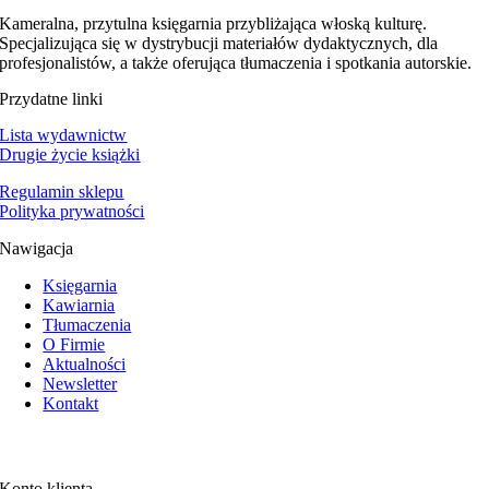
Kameralna, przytulna księgarnia przybliżająca włoską kulturę.
Specjalizująca się w dystrybucji materiałów dydaktycznych, dla
profesjonalistów, a także oferująca tłumaczenia i spotkania autorskie.
Przydatne linki
Lista wydawnictw
Drugie życie książki
Regulamin sklepu
Polityka prywatności
Nawigacja
Księgarnia
Kawiarnia
Tłumaczenia
O Firmie
Aktualności
Newsletter
Kontakt
Konto klienta