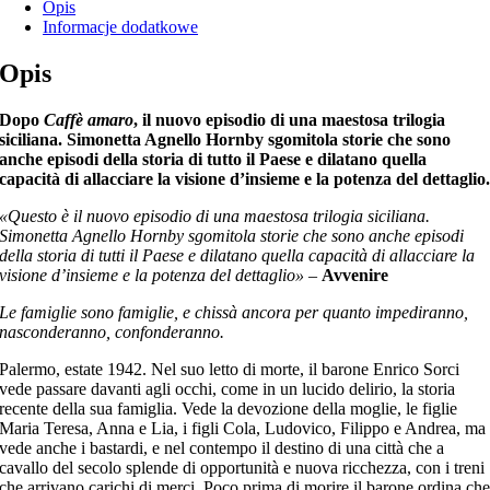
Opis
Informacje dodatkowe
Opis
Dopo
Caffè amaro
, il nuovo episodio di una maestosa trilogia
siciliana. Simonetta Agnello Hornby sgomitola storie che sono
anche episodi della storia di tutto il Paese e dilatano quella
capacità di allacciare la visione d’insieme e la potenza del dettaglio
«Questo è il nuovo episodio di una maestosa trilogia siciliana.
Simonetta Agnello Hornby sgomitola storie che sono anche episodi
della storia di tutti il Paese e dilatano quella capacità di allacciare la
visione d’insieme e la potenza del dettaglio»
–
Avvenire
Le famiglie sono famiglie, e chissà ancora per quanto impediranno,
nasconderanno, confonderanno.
Palermo, estate 1942. Nel suo letto di morte, il barone Enrico Sorci
vede passare davanti agli occhi, come in un lucido delirio, la storia
recente della sua famiglia. Vede la devozione della moglie, le figlie
Maria Teresa, Anna e Lia, i figli Cola, Ludovico, Filippo e Andrea, ma
vede anche i bastardi, e nel contempo il destino di una città che a
cavallo del secolo splende di opportunità e nuova ricchezza, con i treni
che arrivano carichi di merci. Poco prima di morire il barone ordina ch