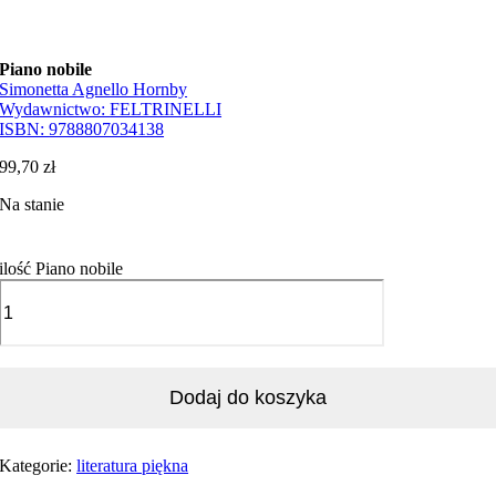
Piano nobile
Simonetta Agnello Hornby
Wydawnictwo:
FELTRINELLI
ISBN:
9788807034138
99,70
zł
Na stanie
ilość Piano nobile
Dodaj do koszyka
Kategorie:
literatura piękna