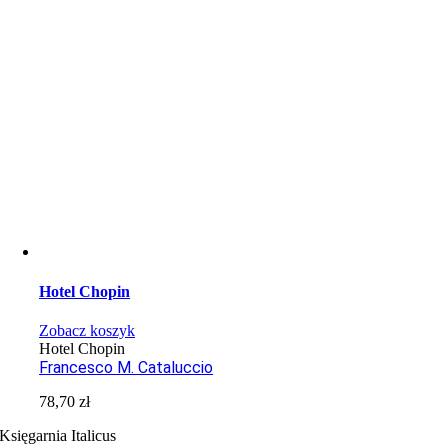
Hotel Chopin
Zobacz koszyk
Hotel Chopin
Francesco M. Cataluccio
78,70
zł
Księgarnia Italicus