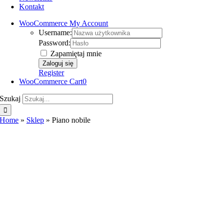
Kontakt
WooCommerce My Account
Username:
Password:
Zapamiętaj mnie
Register
WooCommerce Cart
0
Szukaj
Home
»
Sklep
»
Piano nobile