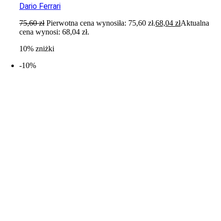
Dario Ferrari
75,60
zł
Pierwotna cena wynosiła: 75,60 zł.
68,04
zł
Aktualna
cena wynosi: 68,04 zł.
10% zniżki
-10%