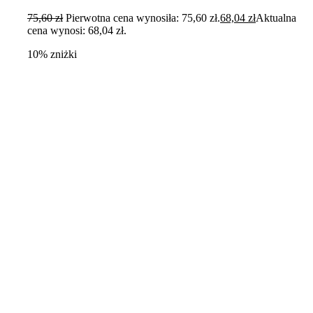
75,60
zł
Pierwotna cena wynosiła: 75,60 zł.
68,04
zł
Aktualna
cena wynosi: 68,04 zł.
10% zniżki