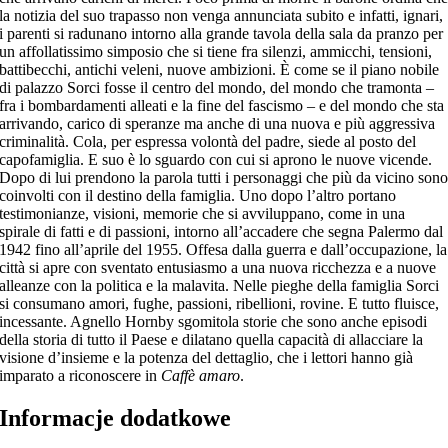
la notizia del suo trapasso non venga annunciata subito e infatti, ignari,
i parenti si radunano intorno alla grande tavola della sala da pranzo per
un affollatissimo simposio che si tiene fra silenzi, ammicchi, tensioni,
battibecchi, antichi veleni, nuove ambizioni. È come se il piano nobile
di palazzo Sorci fosse il centro del mondo, del mondo che tramonta –
fra i bombardamenti alleati e la fine del fascismo – e del mondo che sta
arrivando, carico di speranze ma anche di una nuova e più aggressiva
criminalità. Cola, per espressa volontà del padre, siede al posto del
capofamiglia. E suo è lo sguardo con cui si aprono le nuove vicende.
Dopo di lui prendono la parola tutti i personaggi che più da vicino son
coinvolti con il destino della famiglia. Uno dopo l’altro portano
testimonianze, visioni, memorie che si avviluppano, come in una
spirale di fatti e di passioni, intorno all’accadere che segna Palermo dal
1942 fino all’aprile del 1955. Offesa dalla guerra e dall’occupazione, la
città si apre con sventato entusiasmo a una nuova ricchezza e a nuove
alleanze con la politica e la malavita. Nelle pieghe della famiglia Sorci
si consumano amori, fughe, passioni, ribellioni, rovine. E tutto fluisce,
incessante. Agnello Hornby sgomitola storie che sono anche episodi
della storia di tutto il Paese e dilatano quella capacità di allacciare la
visione d’insieme e la potenza del dettaglio, che i lettori hanno già
imparato a riconoscere in
Caffè amaro
.
Informacje dodatkowe