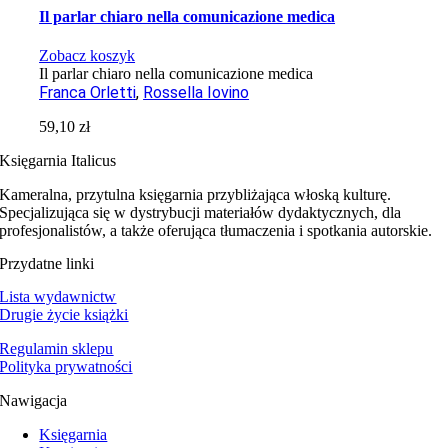
Il parlar chiaro nella comunicazione medica
Zobacz koszyk
Il parlar chiaro nella comunicazione medica
Franca Orletti
,
Rossella Iovino
59,10
zł
Księgarnia Italicus
Kameralna, przytulna księgarnia przybliżająca włoską kulturę.
Specjalizująca się w dystrybucji materiałów dydaktycznych, dla
profesjonalistów, a także oferująca tłumaczenia i spotkania autorskie.
Przydatne linki
Lista wydawnictw
Drugie życie książki
Regulamin sklepu
Polityka prywatności
Nawigacja
Księgarnia