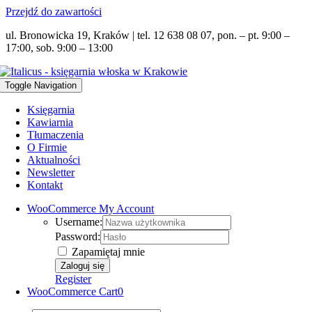
Przejdź do zawartości
ul. Bronowicka 19, Kraków | tel. 12 638 08 07, pon. – pt. 9:00 –
17:00, sob. 9:00 – 13:00
Toggle Navigation
Księgarnia
Kawiarnia
Tłumaczenia
O Firmie
Aktualności
Newsletter
Kontakt
WooCommerce My Account
Username:
Password:
Zapamiętaj mnie
Register
WooCommerce Cart
0