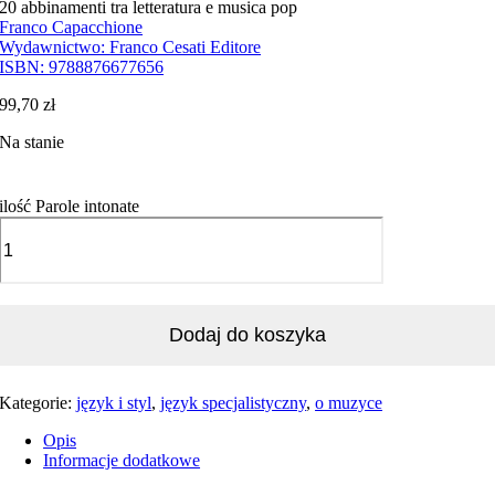
20 abbinamenti tra letteratura e musica pop
Franco Capacchione
Wydawnictwo:
Franco Cesati Editore
ISBN:
9788876677656
99,70
zł
Na stanie
ilość Parole intonate
Dodaj do koszyka
Kategorie:
język i styl
,
język specjalistyczny
,
o muzyce
Opis
Informacje dodatkowe