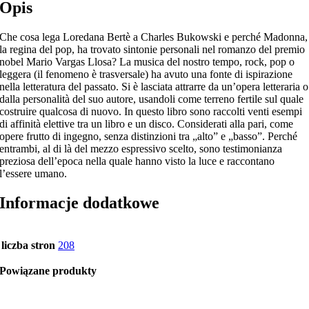
Opis
Che cosa lega Loredana Bertè a Charles Bukowski e perché Madonna,
la regina del pop, ha trovato sintonie personali nel romanzo del premio
nobel Mario Vargas Llosa? La musica del nostro tempo, rock, pop o
leggera (il fenomeno è trasversale) ha avuto una fonte di ispirazione
nella letteratura del passato. Si è lasciata attrarre da un’opera letteraria o
dalla personalità del suo autore, usandoli come terreno fertile sul quale
costruire qualcosa di nuovo. In questo libro sono raccolti venti esempi
di affinità elettive tra un libro e un disco. Considerati alla pari, come
opere frutto di ingegno, senza distinzioni tra „alto” e „basso”. Perché
entrambi, al di là del mezzo espressivo scelto, sono testimonianza
preziosa dell’epoca nella quale hanno visto la luce e raccontano
l’essere umano.
Informacje dodatkowe
liczba stron
208
Powiązane produkty