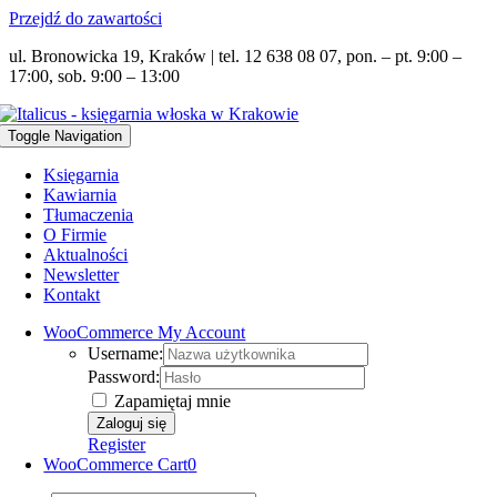
Przejdź do zawartości
ul. Bronowicka 19, Kraków | tel. 12 638 08 07, pon. – pt. 9:00 –
17:00, sob. 9:00 – 13:00
Toggle Navigation
Księgarnia
Kawiarnia
Tłumaczenia
O Firmie
Aktualności
Newsletter
Kontakt
WooCommerce My Account
Username:
Password:
Zapamiętaj mnie
Register
WooCommerce Cart
0