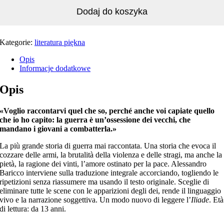
Dodaj do koszyka
Kategorie:
literatura piękna
Opis
Informacje dodatkowe
Opis
«Voglio raccontarvi quel che so, perché anche voi capiate quello
che io ho capito: la guerra è un’ossessione dei vecchi, che
mandano i giovani a combatterla.»
La più grande storia di guerra mai raccontata. Una storia che evoca il
cozzare delle armi, la brutalità della violenza e delle stragi, ma anche la
pietà, la ragione dei vinti, l’amore ostinato per la pace. Alessandro
Baricco interviene sulla traduzione integrale accorciando, togliendo le
ripetizioni senza riassumere ma usando il testo originale. Sceglie di
eliminare tutte le scene con le apparizioni degli dei, rende il linguaggio
vivo e la narrazione soggettiva. Un modo nuovo di leggere l’
Iliade
. Età
di lettura: da 13 anni.