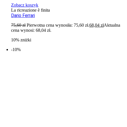
Zobacz koszyk
La ricreazione è finita
Dario Ferrari
75,60
zł
Pierwotna cena wynosiła: 75,60 zł.
68,04
zł
Aktualna
cena wynosi: 68,04 zł.
10% zniżki
-10%