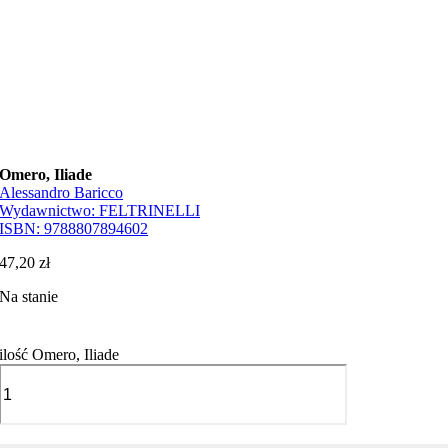
Omero, Iliade
Alessandro Baricco
Wydawnictwo:
FELTRINELLI
ISBN:
9788807894602
47,20
zł
Na stanie
ilość Omero, Iliade