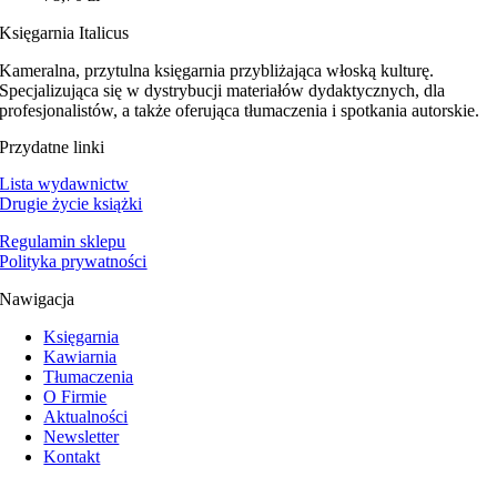
Księgarnia Italicus
Kameralna, przytulna księgarnia przybliżająca włoską kulturę.
Specjalizująca się w dystrybucji materiałów dydaktycznych, dla
profesjonalistów, a także oferująca tłumaczenia i spotkania autorskie.
Przydatne linki
Lista wydawnictw
Drugie życie książki
Regulamin sklepu
Polityka prywatności
Nawigacja
Księgarnia
Kawiarnia
Tłumaczenia
O Firmie
Aktualności
Newsletter
Kontakt