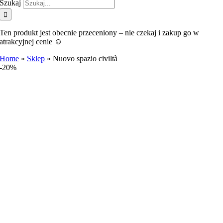
Szukaj
Ten produkt jest obecnie przeceniony – nie czekaj i zakup go w
atrakcyjnej cenie ☺️
Home
»
Sklep
»
Nuovo spazio civiltà
-20%