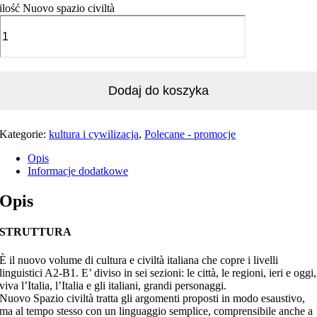
ilość Nuovo spazio civiltà
Dodaj do koszyka
Kategorie:
kultura i cywilizacja
,
Polecane - promocje
Opis
Informacje dodatkowe
Opis
STRUTTURA
È il nuovo volume di cultura e civiltà italiana che copre i livelli
linguistici A2-B1. E’ diviso in sei sezioni: le città, le regioni, ieri e oggi,
viva l’Italia, l’Italia e gli italiani, grandi personaggi.
Nuovo Spazio civiltà tratta gli argomenti proposti in modo esaustivo,
ma al tempo stesso con un linguaggio semplice, comprensibile anche a