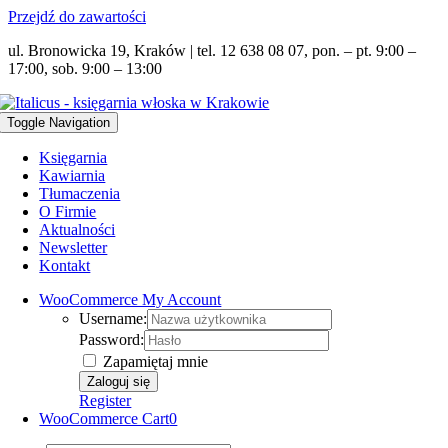
Przejdź do zawartości
ul. Bronowicka 19, Kraków | tel. 12 638 08 07, pon. – pt. 9:00 –
17:00, sob. 9:00 – 13:00
Toggle Navigation
Księgarnia
Kawiarnia
Tłumaczenia
O Firmie
Aktualności
Newsletter
Kontakt
WooCommerce My Account
Username:
Password:
Zapamiętaj mnie
Register
WooCommerce Cart
0