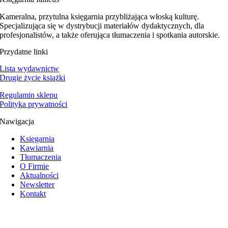
Kameralna, przytulna księgarnia przybliżająca włoską kulturę.
Specjalizująca się w dystrybucji materiałów dydaktycznych, dla
profesjonalistów, a także oferująca tłumaczenia i spotkania autorskie.
Przydatne linki
Lista wydawnictw
Drugie życie książki
Regulamin sklepu
Polityka prywatności
Nawigacja
Księgarnia
Kawiarnia
Tłumaczenia
O Firmie
Aktualności
Newsletter
Kontakt