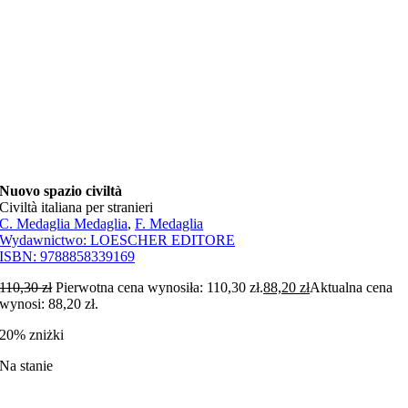
Nuovo spazio civiltà
Civiltà italiana per stranieri
C. Medaglia Medaglia
,
F. Medaglia
Wydawnictwo:
LOESCHER EDITORE
ISBN:
9788858339169
110,30
zł
Pierwotna cena wynosiła: 110,30 zł.
88,20
zł
Aktualna cena
wynosi: 88,20 zł.
20% zniżki
Na stanie