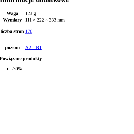
Waga
123 g
Wymiary
111 × 222 × 333 mm
liczba stron
176
poziom
A2 – B1
Powiązane produkty
-30%