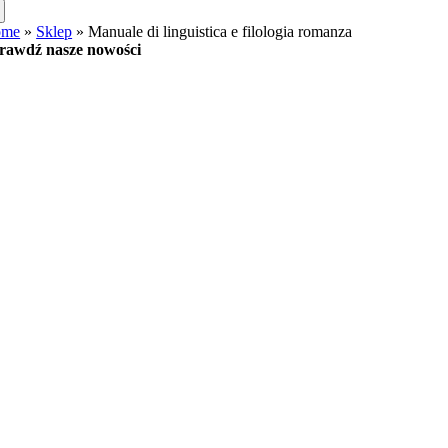
ome
»
Sklep
»
Manuale di linguistica e filologia romanza
rawdź nasze nowości