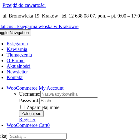
Przejdź do zawartości
ul. Bronowicka 19, Kraków | tel. 12 638 08 07, pon. – pt. 9:00 – 17:0
oggle Navigation
Księgarnia
Kawiarnia
Tłumaczenia
O Firmie
Aktualności
Newsletter
Kontakt
WooCommerce My Account
Username:
Password:
Zapamiętaj mnie
Register
WooCommerce Cart
0
ukaj