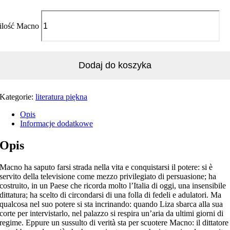
ilość Macno
Dodaj do koszyka
Kategorie:
literatura piękna
Opis
Informacje dodatkowe
Opis
Macno ha saputo farsi strada nella vita e conquistarsi il potere: si è
servito della televisione come mezzo privilegiato di persuasione; ha
costruito, in un Paese che ricorda molto l’Italia di oggi, una insensibile
dittatura; ha scelto di circondarsi di una folla di fedeli e adulatori. Ma
qualcosa nel suo potere si sta incrinando: quando Liza sbarca alla sua
corte per intervistarlo, nel palazzo si respira un’aria da ultimi giorni di
regime. Eppure un sussulto di verità sta per scuotere Macno: il dittatore