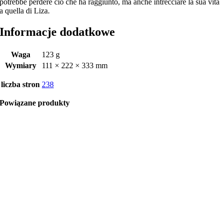
potrebbe perdere ciò che ha raggiunto, ma anche intrecciare la sua vita
a quella di Liza.
Informacje dodatkowe
Waga
123 g
Wymiary
111 × 222 × 333 mm
liczba stron
238
Powiązane produkty