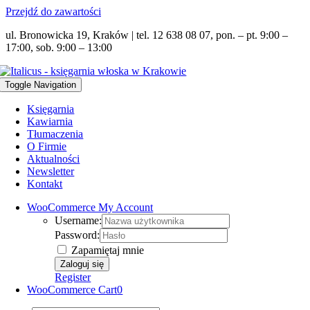
Przejdź do zawartości
ul. Bronowicka 19, Kraków | tel. 12 638 08 07, pon. – pt. 9:00 –
17:00, sob. 9:00 – 13:00
Toggle Navigation
Księgarnia
Kawiarnia
Tłumaczenia
O Firmie
Aktualności
Newsletter
Kontakt
WooCommerce My Account
Username:
Password:
Zapamiętaj mnie
Register
WooCommerce Cart
0