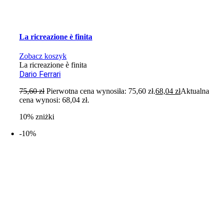
La ricreazione è finita
Zobacz koszyk
La ricreazione è finita
Dario Ferrari
75,60
zł
Pierwotna cena wynosiła: 75,60 zł.
68,04
zł
Aktualna
cena wynosi: 68,04 zł.
10% zniżki
-10%