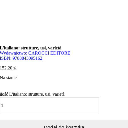
L’italiano: strutture, usi, varietà
Wydawnictwo:
CAROCCI EDITORE
ISBN:
9788843095162
152,20
zł
Na stanie
ilość L'italiano: strutture, usi, varietà
Dodaj do koszyka