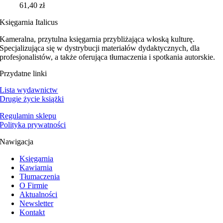
61,40
zł
Księgarnia Italicus
Kameralna, przytulna księgarnia przybliżająca włoską kulturę.
Specjalizująca się w dystrybucji materiałów dydaktycznych, dla
profesjonalistów, a także oferująca tłumaczenia i spotkania autorskie.
Przydatne linki
Lista wydawnictw
Drugie życie książki
Regulamin sklepu
Polityka prywatności
Nawigacja
Księgarnia
Kawiarnia
Tłumaczenia
O Firmie
Aktualności
Newsletter
Kontakt