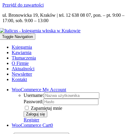
Przejdź do zawartości
ul. Bronowicka 19, Kraków | tel. 12 638 08 07, pon. – pt. 9:00 –
17:00, sob. 9:00 – 13:00
Toggle Navigation
Księgarnia
Kawiarnia
Tłumaczenia
O Firmie
Aktualności
Newsletter
Kontakt
WooCommerce My Account
Username:
Password:
Zapamiętaj mnie
Register
WooCommerce Cart
0