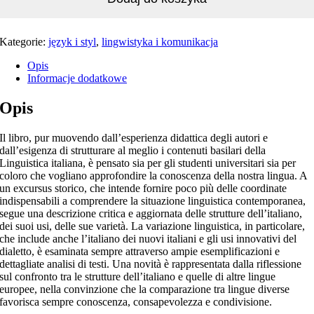
Kategorie:
język i styl
,
lingwistyka i komunikacja
Opis
Informacje dodatkowe
Opis
Il libro, pur muovendo dall’esperienza didattica degli autori e
dall’esigenza di strutturare al meglio i contenuti basilari della
Linguistica italiana, è pensato sia per gli studenti universitari sia per
coloro che vogliano approfondire la conoscenza della nostra lingua. A
un excursus storico, che intende fornire poco più delle coordinate
indispensabili a comprendere la situazione linguistica contemporanea,
segue una descrizione critica e aggiornata delle strutture dell’italiano,
dei suoi usi, delle sue varietà. La variazione linguistica, in particolare,
che include anche l’italiano dei nuovi italiani e gli usi innovativi del
dialetto, è esaminata sempre attraverso ampie esemplificazioni e
dettagliate analisi di testi. Una novità è rappresentata dalla riflessione
sul confronto tra le strutture dell’italiano e quelle di altre lingue
europee, nella convinzione che la comparazione tra lingue diverse
favorisca sempre conoscenza, consapevolezza e condivisione.