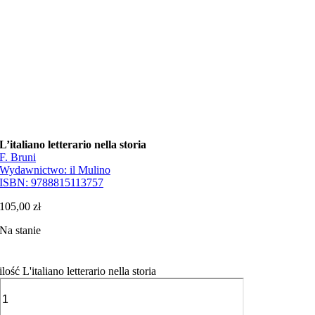
L’italiano letterario nella storia
F. Bruni
Wydawnictwo:
il Mulino
ISBN:
9788815113757
105,00
zł
Na stanie
ilość L'italiano letterario nella storia