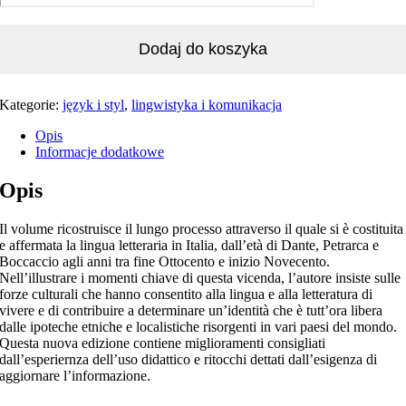
Dodaj do koszyka
Kategorie:
język i styl
,
lingwistyka i komunikacja
Opis
Informacje dodatkowe
Opis
Il volume ricostruisce il lungo processo attraverso il quale si è costituita
e affermata la lingua letteraria in Italia, dall’età di Dante, Petrarca e
Boccaccio agli anni tra fine Ottocento e inizio Novecento.
Nell’illustrare i momenti chiave di questa vicenda, l’autore insiste sulle
forze culturali che hanno consentito alla lingua e alla letteratura di
vivere e di contribuire a determinare un’identità che è tutt’ora libera
dalle ipoteche etniche e localistiche risorgenti in vari paesi del mondo.
Questa nuova edizione contiene miglioramenti consigliati
dall’esperiernza dell’uso didattico e ritocchi dettati dall’esigenza di
aggiornare l’informazione.