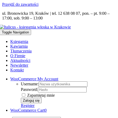
Przejdź do zawartości
ul. Bronowicka 19, Kraków | tel. 12 638 08 07, pon. – pt. 9:00 –
17:00, sob. 9:00 – 13:00
Toggle Navigation
Księgarnia
Kawiarnia
Tłumaczenia
O Firmie
Aktualności
Newsletter
Kontakt
WooCommerce My Account
Username:
Password:
Zapamiętaj mnie
Register
WooCommerce Cart
0