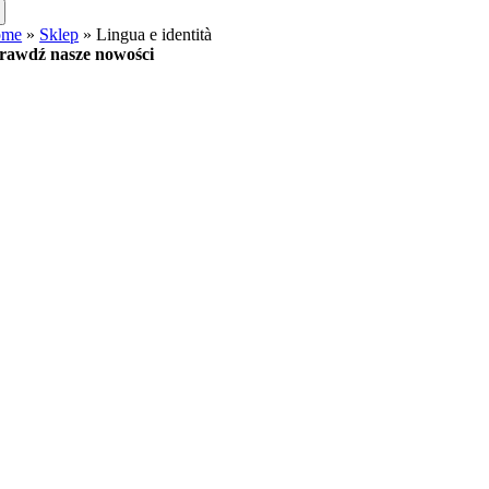
ome
»
Sklep
»
Lingua e identità
rawdź nasze nowości