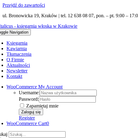
Przejdź do zawartości
ul. Bronowicka 19, Kraków | tel. 12 638 08 07, pon. – pt. 9:00 – 17:0
oggle Navigation
Księgarnia
Kawiarnia
Tłumaczenia
O Firmie
Aktualności
Newsletter
Kontakt
WooCommerce My Account
Username:
Password:
Zapamiętaj mnie
Register
WooCommerce Cart
0
ukaj