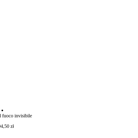
Il fuoco invisibile
94,50
zł