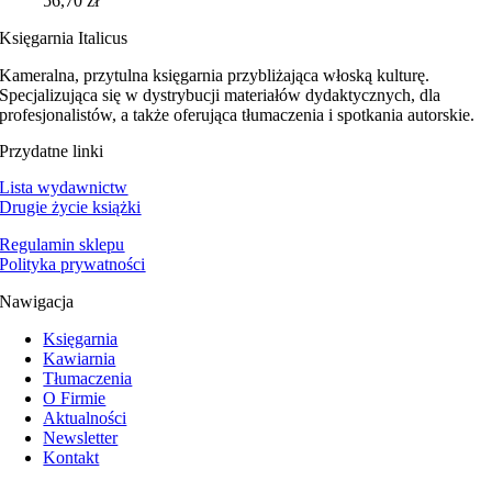
56,70
zł
Księgarnia Italicus
Kameralna, przytulna księgarnia przybliżająca włoską kulturę.
Specjalizująca się w dystrybucji materiałów dydaktycznych, dla
profesjonalistów, a także oferująca tłumaczenia i spotkania autorskie.
Przydatne linki
Lista wydawnictw
Drugie życie książki
Regulamin sklepu
Polityka prywatności
Nawigacja
Księgarnia
Kawiarnia
Tłumaczenia
O Firmie
Aktualności
Newsletter
Kontakt