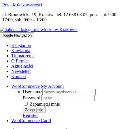
Przejdź do zawartości
ul. Bronowicka 19, Kraków | tel. 12 638 08 07, pon. – pt. 9:00 –
17:00, sob. 9:00 – 13:00
Toggle Navigation
Księgarnia
Kawiarnia
Tłumaczenia
O Firmie
Aktualności
Newsletter
Kontakt
WooCommerce My Account
Username:
Password:
Zapamiętaj mnie
Register
WooCommerce Cart
0