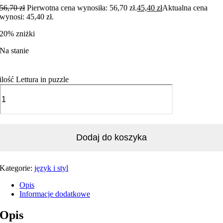
56,70
zł
Pierwotna cena wynosiła: 56,70 zł.
45,40
zł
Aktualna cena
wynosi: 45,40 zł.
20% zniżki
Na stanie
ilość Lettura in puzzle
Dodaj do koszyka
Kategorie:
język i styl
Opis
Informacje dodatkowe
Opis