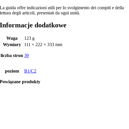
La guida offre indicazioni utili per lo svolgimento dei compiti e della
lettura degli articoli, presentati da ogni unità.
Informacje dodatkowe
Waga
123 g
Wymiary
111 × 222 × 333 mm
liczba stron
39
poziom
B1/C2
Powiązane produkty