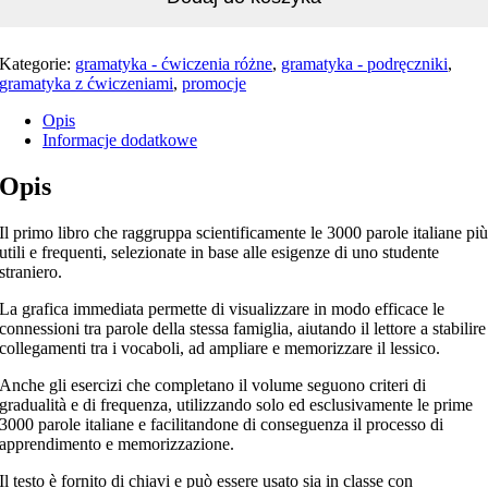
Kategorie:
gramatyka - ćwiczenia różne
,
gramatyka - podręczniki
,
gramatyka z ćwiczeniami
,
promocje
Opis
Informacje dodatkowe
Opis
Il primo libro che raggruppa scientificamente le 3000 parole italiane pi
utili e frequenti, selezionate in base alle esigenze di uno studente
straniero.
La grafica immediata permette di visualizzare in modo efficace le
connessioni tra parole della stessa famiglia, aiutando il lettore a stabilire
collegamenti tra i vocaboli, ad ampliare e memorizzare il lessico.
Anche gli esercizi che completano il volume seguono criteri di
gradualità e di frequenza, utilizzando solo ed esclusivamente le prime
3000 parole italiane e facilitandone di conseguenza il processo di
apprendimento e memorizzazione.
Il testo è fornito di chiavi e può essere usato sia in classe con