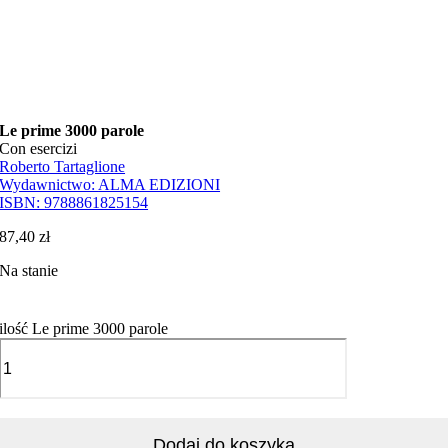
Le prime 3000 parole
Con esercizi
Roberto Tartaglione
Wydawnictwo:
ALMA EDIZIONI
ISBN:
9788861825154
87,40
zł
Na stanie
ilość Le prime 3000 parole
Dodaj do koszyka