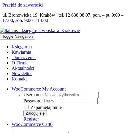
Przejdź do zawartości
ul. Bronowicka 19, Kraków | tel. 12 638 08 07, pon. – pt. 9:00 –
17:00, sob. 9:00 – 13:00
Toggle Navigation
Księgarnia
Kawiarnia
Tłumaczenia
O Firmie
Aktualności
Newsletter
Kontakt
WooCommerce My Account
Username:
Password:
Zapamiętaj mnie
Register
WooCommerce Cart
0