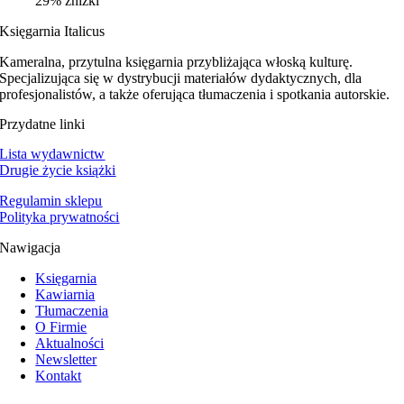
29% zniżki
Księgarnia Italicus
Kameralna, przytulna księgarnia przybliżająca włoską kulturę.
Specjalizująca się w dystrybucji materiałów dydaktycznych, dla
profesjonalistów, a także oferująca tłumaczenia i spotkania autorskie.
Przydatne linki
Lista wydawnictw
Drugie życie książki
Regulamin sklepu
Polityka prywatności
Nawigacja
Księgarnia
Kawiarnia
Tłumaczenia
O Firmie
Aktualności
Newsletter
Kontakt