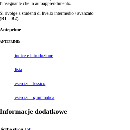
l’insegnante che in autoapprendimento.
Si rivolge a studenti di livello intermedio / avanzato
(
B1 – B2
).
Anteprime
ANTEPRIME:
indice e introduzione
lista
esercizi – lessico
esercizi – grammatica
Informacje dodatkowe
liczba stron
160